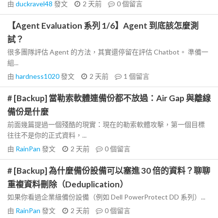
由
duckravel48
發文
2 天前
0
個留言
【Agent Evaluation 系列 1/6】Agent 到底該怎麼測
試？
很多團隊評估 Agent 的方法，其實還停留在評估 Chatbot。 準備一
組...
由
hardness1020
發文
2 天前
1
個留言
# [Backup] 當勒索軟體連備份都不放過：Air Gap 與離線
備份是什麼
前面幾篇提過一個殘酷的現實：現在的勒索軟體攻擊，第一個目標
往往不是你的正式資料，...
由
RainPan
發文
2 天前
0
個留言
# [Backup] 為什麼備份設備可以塞進 30 倍的資料？聊聊
重複資料刪除（Deduplication）
如果你看過企業級備份設備（例如 Dell PowerProtect DD 系列）...
由
RainPan
發文
2 天前
0
個留言