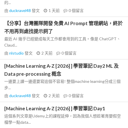
的...
由
duckravel48
發文
1 天前
0
個留言
【分享】台灣團隊開發 免費 AI Prompt 管理網站，終於
不用再到處找提示詞了
最近 AI 幾乎已經變成每天工作都會用到的工具。像是 ChatGPT、
Claud...
由
nlstudio
發文
2 天前
0
個留言
[Machine Learning A-Z [2026] ] 學習筆記 Day2 ML 及
Data pre-processing 概念
一邊要上課一邊還要寫這個不容易! 整個machine learning分成三個
步...
由
duckravel48
發文
2 天前
0
個留言
[Machine Learning A-Z [2026] ] 學習筆記 Day1
這個系列文章是Udemy上的課程延伸，因為我個人想趁著育嬰假空
檔學一點data...