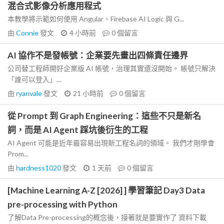
混合式影像分析應用程式
本教學將示範如何使用 Angular、Firebase AI Logic 與 G...
由
Connie
發文
4 小時前
0
個留言
AI 協作不是發帳號：企業要先畫出四條責任邊界
公司替工程師開好企業版 AI 帳號，治理其實還沒開始。 帳號只解決
「誰可以登入」...
由
ryanvale
發文
21 小時前
0
個留言
從 Prompt 到 Graph Engineering：這些不只是新名
詞，而是 AI Agent 踩坑後衍生的工程
AI Agent 可能是近年最容易出現新工程名詞的領域。 我們才剛學會
Prom...
由
hardness1020
發文
1 天前
0
個留言
[Machine Learning A-Z [2026] ] 學習筆記 Day3 Data
pre-processing with Python
了解Data Pre-processing的概念後，接著就是要實作了 資料下載