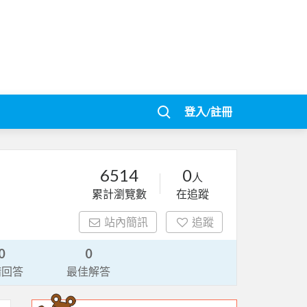
登入/註冊
6514
0
人
累計瀏覽數
在追蹤
站內簡訊
追蹤
0
0
請回答
最佳解答