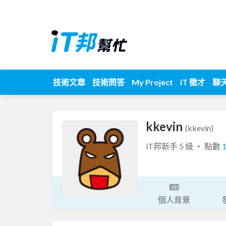
技術文章
技術問答
My Project
iT 徵才
聊
kkevin
(kkevin)
iT邦新手 5 級 ‧ 點數
個人背景