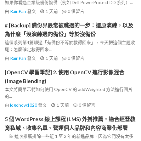
如果你看過企業級備份設備（例如 Dell PowerProtect DD 系列）...
由
RainPan
發文
1 天前
0
個留言
# [Backup] 備份界最常被跳過的一步：還原演練，以及
為什麼「沒演練過的備份」等於沒備份
這個系列第4篇聊過「有備份不等於救得回來」，今天把這個主題收
尾：怎麼確定救得回來...
由
RainPan
發文
1 天前
0
個留言
[OpenCV 學習筆記] 2. 使用 OpenCV 進行影像混合
(Image Blending)
本文將簡單示範如何使用 OpenCV 的 addWeighted 方法進行圖片
的...
由
logohow1020
發文
1 天前
0
個留言
5 個 WordPress 線上課程 (LMS) 外掛推薦，適合經營教
育私域、收集名單、營運個人品牌和內容商業化部署
📝 這次推薦排除一些近 1 至 2 年的新進品牌，因為它們沒有太多