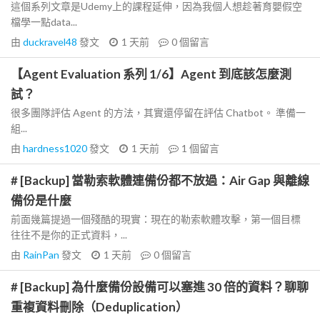
這個系列文章是Udemy上的課程延伸，因為我個人想趁著育嬰假空
檔學一點data...
由
duckravel48
發文
1 天前
0
個留言
【Agent Evaluation 系列 1/6】Agent 到底該怎麼測
試？
很多團隊評估 Agent 的方法，其實還停留在評估 Chatbot。 準備一
組...
由
hardness1020
發文
1 天前
1
個留言
# [Backup] 當勒索軟體連備份都不放過：Air Gap 與離線
備份是什麼
前面幾篇提過一個殘酷的現實：現在的勒索軟體攻擊，第一個目標
往往不是你的正式資料，...
由
RainPan
發文
1 天前
0
個留言
# [Backup] 為什麼備份設備可以塞進 30 倍的資料？聊聊
重複資料刪除（Deduplication）