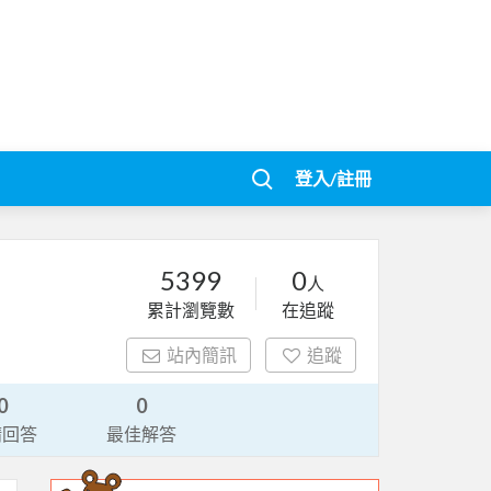
登入/註冊
5399
0
人
累計瀏覽數
在追蹤
站內簡訊
追蹤
0
0
請回答
最佳解答