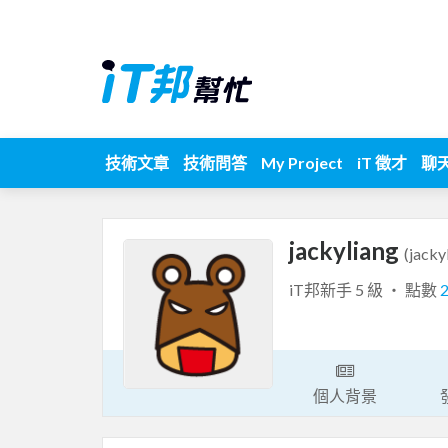
技術文章
技術問答
My Project
iT 徵才
聊
jackyliang
(jacky
iT邦新手 5 級 ‧ 點數
個人背景