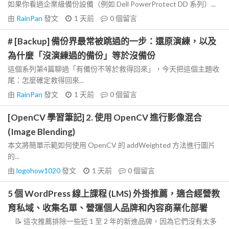
如果你看過企業級備份設備（例如 Dell PowerProtect DD 系列）...
由
RainPan
發文
1 天前
0
個留言
# [Backup] 備份界最常被跳過的一步：還原演練，以及
為什麼「沒演練過的備份」等於沒備份
這個系列第4篇聊過「有備份不等於救得回來」，今天把這個主題收
尾：怎麼確定救得回來...
由
RainPan
發文
1 天前
0
個留言
[OpenCV 學習筆記] 2. 使用 OpenCV 進行影像混合
(Image Blending)
本文將簡單示範如何使用 OpenCV 的 addWeighted 方法進行圖片
的...
由
logohow1020
發文
1 天前
0
個留言
5 個 WordPress 線上課程 (LMS) 外掛推薦，適合經營教
育私域、收集名單、營運個人品牌和內容商業化部署
📝 這次推薦排除一些近 1 至 2 年的新進品牌，因為它們沒有太多