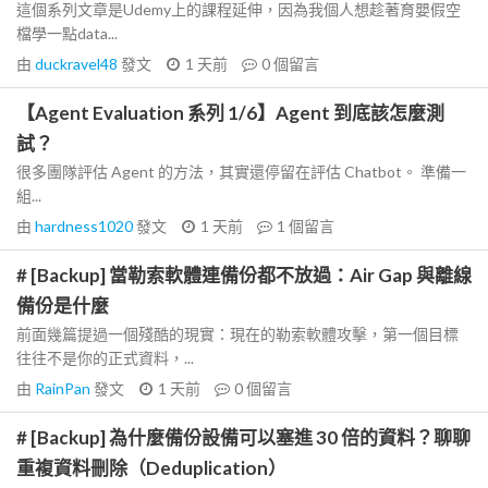
這個系列文章是Udemy上的課程延伸，因為我個人想趁著育嬰假空
檔學一點data...
由
duckravel48
發文
1 天前
0
個留言
【Agent Evaluation 系列 1/6】Agent 到底該怎麼測
試？
很多團隊評估 Agent 的方法，其實還停留在評估 Chatbot。 準備一
組...
由
hardness1020
發文
1 天前
1
個留言
# [Backup] 當勒索軟體連備份都不放過：Air Gap 與離線
備份是什麼
前面幾篇提過一個殘酷的現實：現在的勒索軟體攻擊，第一個目標
往往不是你的正式資料，...
由
RainPan
發文
1 天前
0
個留言
# [Backup] 為什麼備份設備可以塞進 30 倍的資料？聊聊
重複資料刪除（Deduplication）