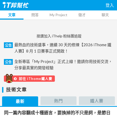
登入
文章
問答
My Project
徵才
聊天
按讚加入 iThelp 粉絲團追蹤
最熱血的技術盛事，連續 30 天的修煉【2026 iThome 鐵
公告
人賽】8 月 1 日賽事正式開啟！
全新專區「My Project」正式上線！邀請你用技術交流，
公告
分享最真實的開發經驗
前往 iThome鐵人賽
技術文章
熱門
鐵人賽
最新
同一篇內容翻成十種語言，要換掉的不只是詞，是節日