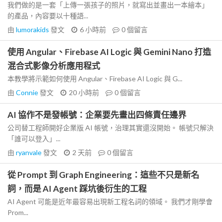
我們做的是一套「上傳一張孩子的照片，就寫出並畫出一本繪本」
的產品，內容要以十種語...
由
lumorakids
發文
6 小時前
0
個留言
使用 Angular、Firebase AI Logic 與 Gemini Nano 打造
混合式影像分析應用程式
本教學將示範如何使用 Angular、Firebase AI Logic 與 G...
由
Connie
發文
20 小時前
0
個留言
AI 協作不是發帳號：企業要先畫出四條責任邊界
公司替工程師開好企業版 AI 帳號，治理其實還沒開始。 帳號只解決
「誰可以登入」...
由
ryanvale
發文
2 天前
0
個留言
從 Prompt 到 Graph Engineering：這些不只是新名
詞，而是 AI Agent 踩坑後衍生的工程
AI Agent 可能是近年最容易出現新工程名詞的領域。 我們才剛學會
Prom...