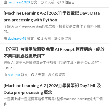
由
hardness1020
發文
2 天前
0
個留言
[Machine Learning A-Z [2026] ] 學習筆記 Day3 Data
pre-processing with Python
了解Data Pre-processing的概念後，接著就是要實作了 資料下載
的...
由
duckravel48
發文
2 天前
0
個留言
【分享】台灣團隊開發 免費 AI Prompt 管理網站，終於
不用再到處找提示詞了
最近 AI 幾乎已經變成每天工作都會用到的工具。像是 ChatGPT、
Claud...
由
nlstudio
發文
2 天前
0
個留言
[Machine Learning A-Z [2026] ] 學習筆記 Day2 ML 及
Data pre-processing 概念
一邊要上課一邊還要寫這個不容易! 整個machine learning分成三個
步...