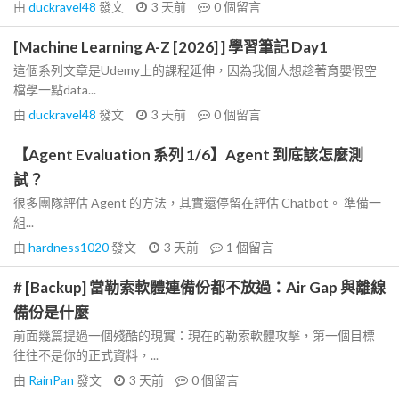
由
duckravel48
發文
3 天前
0
個留言
[Machine Learning A-Z [2026] ] 學習筆記 Day1
這個系列文章是Udemy上的課程延伸，因為我個人想趁著育嬰假空
檔學一點data...
由
duckravel48
發文
3 天前
0
個留言
【Agent Evaluation 系列 1/6】Agent 到底該怎麼測
試？
很多團隊評估 Agent 的方法，其實還停留在評估 Chatbot。 準備一
組...
由
hardness1020
發文
3 天前
1
個留言
# [Backup] 當勒索軟體連備份都不放過：Air Gap 與離線
備份是什麼
前面幾篇提過一個殘酷的現實：現在的勒索軟體攻擊，第一個目標
往往不是你的正式資料，...
由
RainPan
發文
3 天前
0
個留言