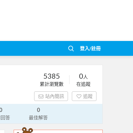
登入/註冊
5385
0
人
累計瀏覽數
在追蹤
站內簡訊
追蹤
0
0
請回答
最佳解答