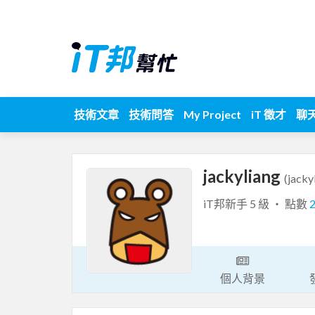
技術文章
技術問答
My Project
iT 徵才
聊
jackyliang
(jacky
iT邦新手 5 級 ‧ 點數
個人背景