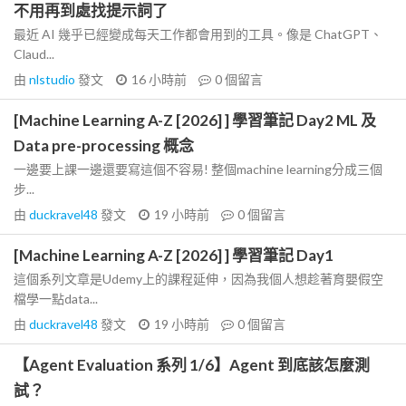
不用再到處找提示詞了
最近 AI 幾乎已經變成每天工作都會用到的工具。像是 ChatGPT、
Claud...
由
nlstudio
發文
16 小時前
0
個留言
[Machine Learning A-Z [2026] ] 學習筆記 Day2 ML 及
Data pre-processing 概念
一邊要上課一邊還要寫這個不容易! 整個machine learning分成三個
步...
由
duckravel48
發文
19 小時前
0
個留言
[Machine Learning A-Z [2026] ] 學習筆記 Day1
這個系列文章是Udemy上的課程延伸，因為我個人想趁著育嬰假空
檔學一點data...
由
duckravel48
發文
19 小時前
0
個留言
【Agent Evaluation 系列 1/6】Agent 到底該怎麼測
試？