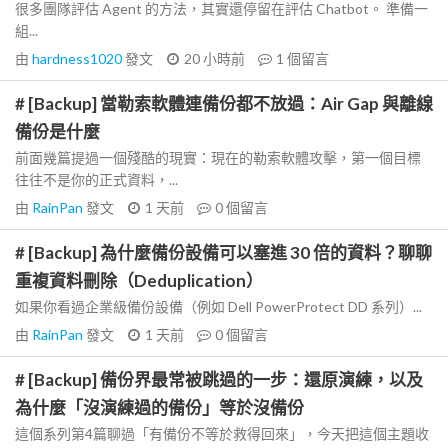
很多團隊評估 Agent 的方法，其實還停留在評估 Chatbot。 準備一
組...
由
hardness1020
發文
20 小時前
1
個留言
# [Backup] 當勒索軟體連備份都不放過：Air Gap 與離線
備份是什麼
前面幾篇提過一個殘酷的現實：現在的勒索軟體攻擊，第一個目標
往往不是你的正式資料，...
由
RainPan
發文
1 天前
0
個留言
# [Backup] 為什麼備份設備可以塞進 30 倍的資料？聊聊
重複資料刪除（Deduplication）
如果你看過企業級備份設備（例如 Dell PowerProtect DD 系列）...
由
RainPan
發文
1 天前
0
個留言
# [Backup] 備份界最常被跳過的一步：還原演練，以及
為什麼「沒演練過的備份」等於沒備份
這個系列第4篇聊過「有備份不等於救得回來」，今天把這個主題收