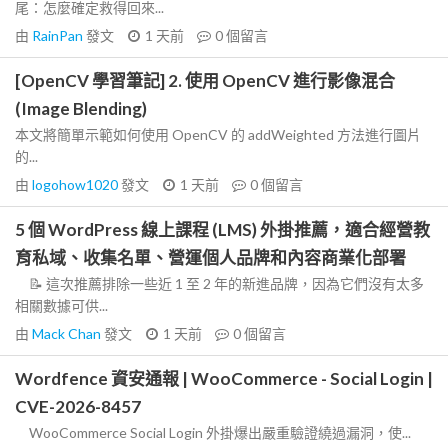
尾：怎麼確定救得回來...
由
RainPan
發文
1 天前
0
個留言
[OpenCV 學習筆記] 2. 使用 OpenCV 進行影像混合
(Image Blending)
本文將簡單示範如何使用 OpenCV 的 addWeighted 方法進行圖片
的...
由
logohow1020
發文
1 天前
0
個留言
5 個 WordPress 線上課程 (LMS) 外掛推薦，適合經營教
育私域、收集名單、營運個人品牌和內容商業化部署
📝 這次推薦排除一些近 1 至 2 年的新進品牌，因為它們沒有太多
相關數據可供...
由
Mack Chan
發文
1 天前
0
個留言
Wordfence 資安通報 | WooCommerce - Social Login |
CVE-2026-8457
WooCommerce Social Login 外掛爆出嚴重驗證繞過漏洞，使...