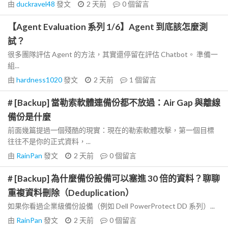
由
duckravel48
發文
2 天前
0
個留言
【Agent Evaluation 系列 1/6】Agent 到底該怎麼測
試？
很多團隊評估 Agent 的方法，其實還停留在評估 Chatbot。 準備一
組...
由
hardness1020
發文
2 天前
1
個留言
# [Backup] 當勒索軟體連備份都不放過：Air Gap 與離線
備份是什麼
前面幾篇提過一個殘酷的現實：現在的勒索軟體攻擊，第一個目標
往往不是你的正式資料，...
由
RainPan
發文
2 天前
0
個留言
# [Backup] 為什麼備份設備可以塞進 30 倍的資料？聊聊
重複資料刪除（Deduplication）
如果你看過企業級備份設備（例如 Dell PowerProtect DD 系列）...
由
RainPan
發文
2 天前
0
個留言