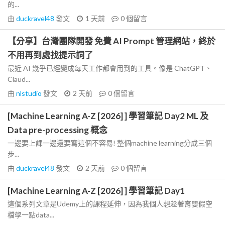
的...
由
duckravel48
發文
1 天前
0
個留言
【分享】台灣團隊開發 免費 AI Prompt 管理網站，終於
不用再到處找提示詞了
最近 AI 幾乎已經變成每天工作都會用到的工具。像是 ChatGPT、
Claud...
由
nlstudio
發文
2 天前
0
個留言
[Machine Learning A-Z [2026] ] 學習筆記 Day2 ML 及
Data pre-processing 概念
一邊要上課一邊還要寫這個不容易! 整個machine learning分成三個
步...
由
duckravel48
發文
2 天前
0
個留言
[Machine Learning A-Z [2026] ] 學習筆記 Day1
這個系列文章是Udemy上的課程延伸，因為我個人想趁著育嬰假空
檔學一點data...