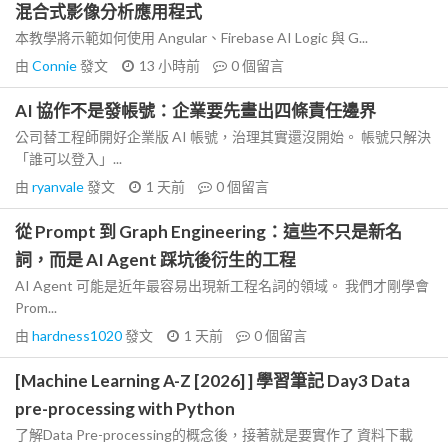
混合式影像分析應用程式
本教學將示範如何使用 Angular、Firebase AI Logic 與 G...
由
Connie
發文
13 小時前
0
個留言
AI 協作不是發帳號：企業要先畫出四條責任邊界
公司替工程師開好企業版 AI 帳號，治理其實還沒開始。 帳號只解決
「誰可以登入」...
由
ryanvale
發文
1 天前
0
個留言
從 Prompt 到 Graph Engineering：這些不只是新名
詞，而是 AI Agent 踩坑後衍生的工程
AI Agent 可能是近年最容易出現新工程名詞的領域。 我們才剛學會
Prom...
由
hardness1020
發文
1 天前
0
個留言
[Machine Learning A-Z [2026] ] 學習筆記 Day3 Data
pre-processing with Python
了解Data Pre-processing的概念後，接著就是要實作了 資料下載