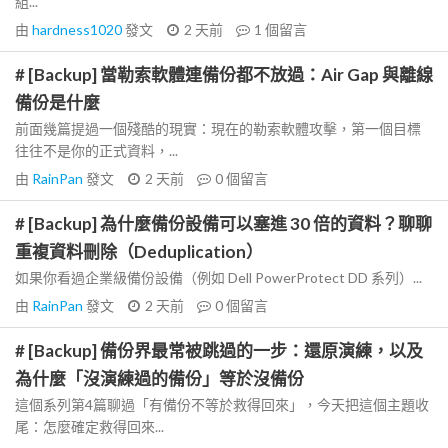
組...
由
hardness1020
發文
2 天前
1
個留言
# [Backup] 當勒索軟體連備份都不放過：Air Gap 與離線
備份是什麼
前面幾篇提過一個殘酷的現實：現在的勒索軟體攻擊，第一個目標
往往不是你的正式資料，...
由
RainPan
發文
2 天前
0
個留言
# [Backup] 為什麼備份設備可以塞進 30 倍的資料？聊聊
重複資料刪除（Deduplication）
如果你看過企業級備份設備（例如 Dell PowerProtect DD 系列）...
由
RainPan
發文
2 天前
0
個留言
# [Backup] 備份界最常被跳過的一步：還原演練，以及
為什麼「沒演練過的備份」等於沒備份
這個系列第4篇聊過「有備份不等於救得回來」，今天把這個主題收
尾：怎麼確定救得回來...