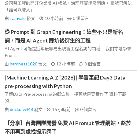
公司替工程師開好企業版 AI 帳號，治理其實還沒開始。 帳號只解決
「誰可以登入」...
由
ryanvale
發文
10 小時前
0
個留言
從 Prompt 到 Graph Engineering：這些不只是新名
詞，而是 AI Agent 踩坑後衍生的工程
AI Agent 可能是近年最容易出現新工程名詞的領域。 我們才剛學會
Prom...
由
hardness1020
發文
12 小時前
0
個留言
[Machine Learning A-Z [2026] ] 學習筆記 Day3 Data
pre-processing with Python
了解Data Pre-processing的概念後，接著就是要實作了 資料下載
的...
由
duckravel48
發文
16 小時前
0
個留言
【分享】台灣團隊開發 免費 AI Prompt 管理網站，終於
不用再到處找提示詞了