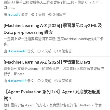
最近 AI 幾乎已經變成每天工作都會用到的工具。像是 ChatGPT、
Claud...
由
nlstudio
發文
1 天前
0
個留言
[Machine Learning A-Z [2026] ] 學習筆記 Day2 ML 及
Data pre-processing 概念
一邊要上課一邊還要寫這個不容易! 整個machine learning分成三個
步...
由
duckravel48
發文
2 天前
0
個留言
[Machine Learning A-Z [2026] ] 學習筆記 Day1
這個系列文章是Udemy上的課程延伸，因為我個人想趁著育嬰假空
檔學一點data...
由
duckravel48
發文
2 天前
0
個留言
【Agent Evaluation 系列 1/6】Agent 到底該怎麼測
試？
很多團隊評估 Agent 的方法，其實還停留在評估 Chatbot。 準備一