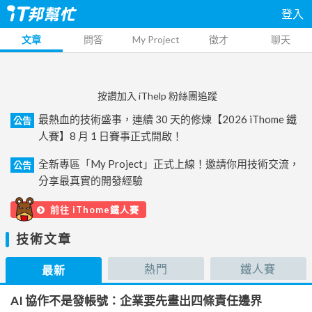
登入
文章
問答
My Project
徵才
聊天
按讚加入 iThelp 粉絲團追蹤
最熱血的技術盛事，連續 30 天的修煉【2026 iThome 鐵
公告
人賽】8 月 1 日賽事正式開啟！
全新專區「My Project」正式上線！邀請你用技術交流，
公告
分享最真實的開發經驗
前往 iThome鐵人賽
技術文章
熱門
鐵人賽
最新
AI 協作不是發帳號：企業要先畫出四條責任邊界