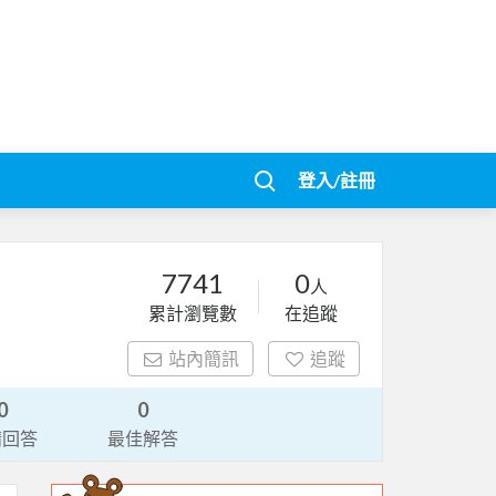
登入/註冊
7741
0
人
累計瀏覽數
在追蹤
站內簡訊
追蹤
0
0
請回答
最佳解答