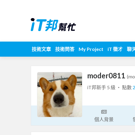
技術文章
技術問答
My Project
iT 徵才
聊
moder0811
(mo
iT邦新手 5 級 ‧ 點數
個人背景