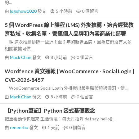
的...
由
logohow1020
發文
5 小時前
0
個留言
5 個 WordPress 線上課程 (LMS) 外掛推薦，適合經營教
育私域、收集名單、營運個人品牌和內容商業化部署
📝 這次推薦排除一些近 1 至 2 年的新進品牌，因為它們沒有太多
相關數據可供...
由
Mack Chan
發文
8 小時前
0
個留言
Wordfence 資安通報 | WooCommerce - Social Login |
CVE-2026-8457
WooCommerce Social Login 外掛爆出嚴重驗證繞過漏洞，使...
由
Mack Chan
發文
8 小時前
0
個留言
【Python筆記】Python 函式基礎觀念
把重複動作包起來 生活情境：每天打招呼 def say_hello():...
由
reneezhu
發文
1 天前
0
個留言