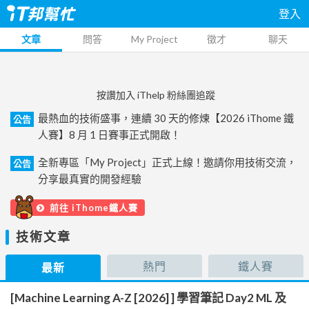
登入
文章
問答
My Project
徵才
聊天
按讚加入 iThelp 粉絲團追蹤
最熱血的技術盛事，連續 30 天的修煉【2026 iThome 鐵
公告
人賽】8 月 1 日賽事正式開啟！
全新專區「My Project」正式上線！邀請你用技術交流，
公告
分享最真實的開發經驗
前往 iThome鐵人賽
技術文章
熱門
鐵人賽
最新
[Machine Learning A-Z [2026] ] 學習筆記 Day2 ML 及