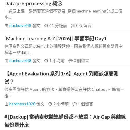
Data pre-processing 概念
一邊要上課一邊還要寫這個不容易! 整個machine learning分成三個
步...
由
duckravel48
發文
41 分鐘前
0
個留言
[Machine Learning A-Z [2026] ] 學習筆記 Day1
這個系列文章是Udemy上的課程延伸，因為我個人想趁著育嬰假空
檔學一點data...
由
duckravel48
發文
1 小時前
0
個留言
【Agent Evaluation 系列 1/6】Agent 到底該怎麼測
試？
很多團隊評估 Agent 的方法，其實還停留在評估 Chatbot。 準備一
組...
由
hardness1020
發文
2 小時前
1
個留言
# [Backup] 當勒索軟體連備份都不放過：Air Gap 與離線
備份是什麼