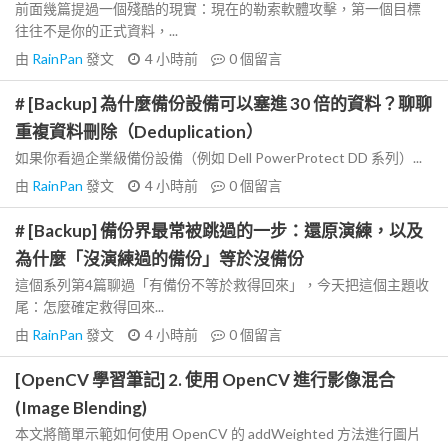
前面幾篇提過一個殘酷的現實：現在的勒索軟體攻擊，第一個目標
往往不是你的正式資料，...
由
RainPan
發文
4 小時前
0
個留言
# [Backup] 為什麼備份設備可以塞進 30 倍的資料？聊聊
重複資料刪除（Deduplication）
如果你看過企業級備份設備（例如 Dell PowerProtect DD 系列）...
由
RainPan
發文
4 小時前
0
個留言
# [Backup] 備份界最常被跳過的一步：還原演練，以及
為什麼「沒演練過的備份」等於沒備份
這個系列第4篇聊過「有備份不等於救得回來」，今天把這個主題收
尾：怎麼確定救得回來...
由
RainPan
發文
4 小時前
0
個留言
[OpenCV 學習筆記] 2. 使用 OpenCV 進行影像混合
(Image Blending)
本文將簡單示範如何使用 OpenCV 的 addWeighted 方法進行圖片