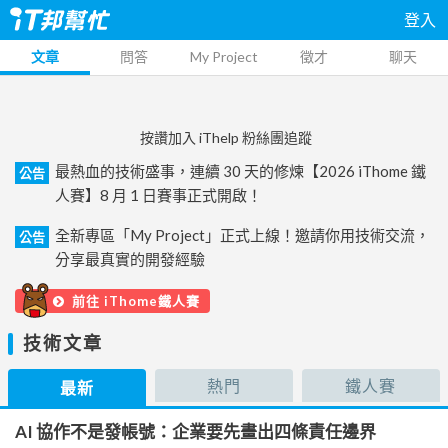
登入
文章
問答
My Project
徵才
聊天
按讚加入 iThelp 粉絲團追蹤
最熱血的技術盛事，連續 30 天的修煉【2026 iThome 鐵
公告
人賽】8 月 1 日賽事正式開啟！
全新專區「My Project」正式上線！邀請你用技術交流，
公告
分享最真實的開發經驗
前往 iThome鐵人賽
技術文章
熱門
鐵人賽
最新
AI 協作不是發帳號：企業要先畫出四條責任邊界