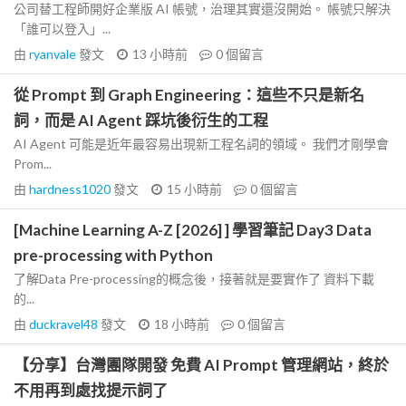
公司替工程師開好企業版 AI 帳號，治理其實還沒開始。 帳號只解決
「誰可以登入」...
由
ryanvale
發文
13 小時前
0
個留言
從 Prompt 到 Graph Engineering：這些不只是新名
詞，而是 AI Agent 踩坑後衍生的工程
AI Agent 可能是近年最容易出現新工程名詞的領域。 我們才剛學會
Prom...
由
hardness1020
發文
15 小時前
0
個留言
[Machine Learning A-Z [2026] ] 學習筆記 Day3 Data
pre-processing with Python
了解Data Pre-processing的概念後，接著就是要實作了 資料下載
的...
由
duckravel48
發文
18 小時前
0
個留言
【分享】台灣團隊開發 免費 AI Prompt 管理網站，終於
不用再到處找提示詞了