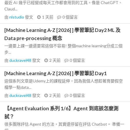
最近 AI 幾乎已經變成每天工作都會用到的工具。像是 ChatGPT、
Claud...
由
nlstudio
發文
1 天前
0
個留言
[Machine Learning A-Z [2026] ] 學習筆記 Day2 ML 及
Data pre-processing 概念
一邊要上課一邊還要寫這個不容易! 整個machine learning分成三個
步...
由
duckravel48
發文
2 天前
0
個留言
[Machine Learning A-Z [2026] ] 學習筆記 Day1
這個系列文章是Udemy上的課程延伸，因為我個人想趁著育嬰假空
檔學一點data...
由
duckravel48
發文
2 天前
0
個留言
【Agent Evaluation 系列 1/6】Agent 到底該怎麼測
試？
很多團隊評估 Agent 的方法，其實還停留在評估 Chatbot。 準備一