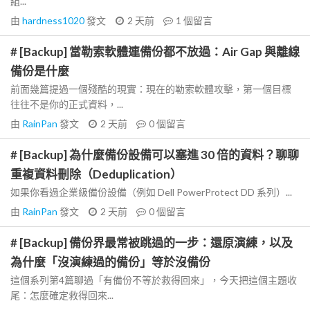
組...
由
hardness1020
發文
2 天前
1
個留言
# [Backup] 當勒索軟體連備份都不放過：Air Gap 與離線
備份是什麼
前面幾篇提過一個殘酷的現實：現在的勒索軟體攻擊，第一個目標
往往不是你的正式資料，...
由
RainPan
發文
2 天前
0
個留言
# [Backup] 為什麼備份設備可以塞進 30 倍的資料？聊聊
重複資料刪除（Deduplication）
如果你看過企業級備份設備（例如 Dell PowerProtect DD 系列）...
由
RainPan
發文
2 天前
0
個留言
# [Backup] 備份界最常被跳過的一步：還原演練，以及
為什麼「沒演練過的備份」等於沒備份
這個系列第4篇聊過「有備份不等於救得回來」，今天把這個主題收
尾：怎麼確定救得回來...