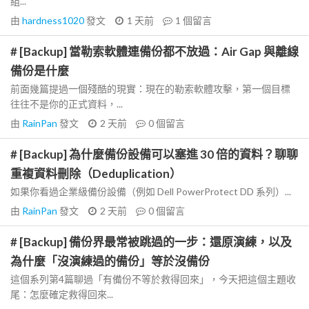
組...
由
hardness1020
發文
1 天前
1
個留言
# [Backup] 當勒索軟體連備份都不放過：Air Gap 與離線
備份是什麼
前面幾篇提過一個殘酷的現實：現在的勒索軟體攻擊，第一個目標
往往不是你的正式資料，...
由
RainPan
發文
2 天前
0
個留言
# [Backup] 為什麼備份設備可以塞進 30 倍的資料？聊聊
重複資料刪除（Deduplication）
如果你看過企業級備份設備（例如 Dell PowerProtect DD 系列）...
由
RainPan
發文
2 天前
0
個留言
# [Backup] 備份界最常被跳過的一步：還原演練，以及
為什麼「沒演練過的備份」等於沒備份
這個系列第4篇聊過「有備份不等於救得回來」，今天把這個主題收
尾：怎麼確定救得回來...