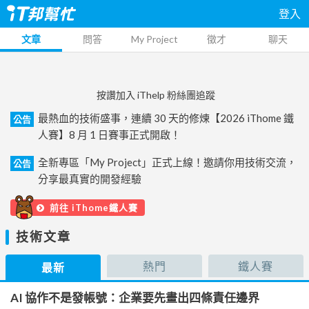
登入
文章
問答
My Project
徵才
聊天
按讚加入 iThelp 粉絲團追蹤
最熱血的技術盛事，連續 30 天的修煉【2026 iThome 鐵
公告
人賽】8 月 1 日賽事正式開啟！
全新專區「My Project」正式上線！邀請你用技術交流，
公告
分享最真實的開發經驗
前往 iThome鐵人賽
技術文章
熱門
鐵人賽
最新
AI 協作不是發帳號：企業要先畫出四條責任邊界