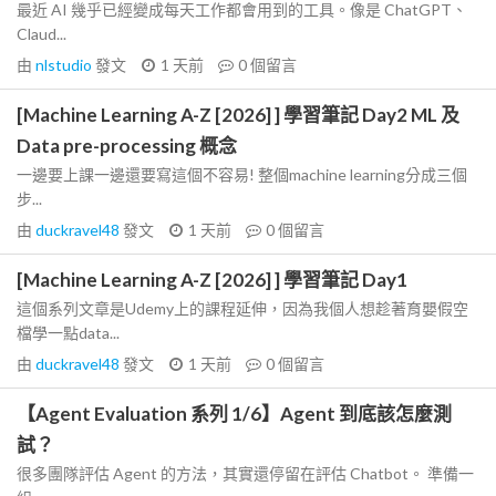
最近 AI 幾乎已經變成每天工作都會用到的工具。像是 ChatGPT、
Claud...
由
nlstudio
發文
1 天前
0
個留言
[Machine Learning A-Z [2026] ] 學習筆記 Day2 ML 及
Data pre-processing 概念
一邊要上課一邊還要寫這個不容易! 整個machine learning分成三個
步...
由
duckravel48
發文
1 天前
0
個留言
[Machine Learning A-Z [2026] ] 學習筆記 Day1
這個系列文章是Udemy上的課程延伸，因為我個人想趁著育嬰假空
檔學一點data...
由
duckravel48
發文
1 天前
0
個留言
【Agent Evaluation 系列 1/6】Agent 到底該怎麼測
試？
很多團隊評估 Agent 的方法，其實還停留在評估 Chatbot。 準備一