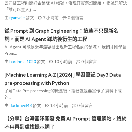
公司替工程師開好企業版 AI 帳號，治理其實還沒開始。 帳號只解決
「誰可以登入」...
由
ryanvale
發文
7 小時前
0
個留言
從 Prompt 到 Graph Engineering：這些不只是新名
詞，而是 AI Agent 踩坑後衍生的工程
AI Agent 可能是近年最容易出現新工程名詞的領域。 我們才剛學會
Prom...
由
hardness1020
發文
10 小時前
0
個留言
[Machine Learning A-Z [2026] ] 學習筆記 Day3 Data
pre-processing with Python
了解Data Pre-processing的概念後，接著就是要實作了 資料下載
的...
由
duckravel48
發文
13 小時前
0
個留言
【分享】台灣團隊開發 免費 AI Prompt 管理網站，終於
不用再到處找提示詞了