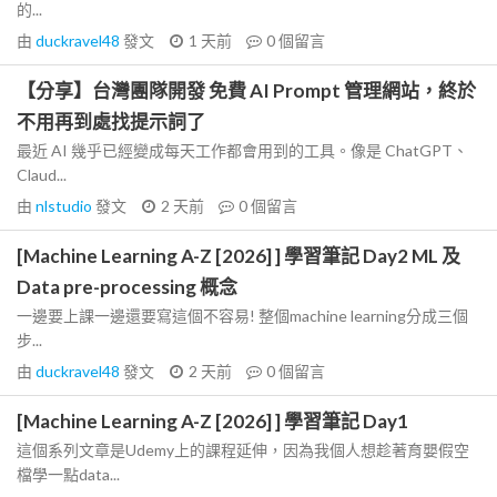
的...
由
duckravel48
發文
1 天前
0
個留言
【分享】台灣團隊開發 免費 AI Prompt 管理網站，終於
不用再到處找提示詞了
最近 AI 幾乎已經變成每天工作都會用到的工具。像是 ChatGPT、
Claud...
由
nlstudio
發文
2 天前
0
個留言
[Machine Learning A-Z [2026] ] 學習筆記 Day2 ML 及
Data pre-processing 概念
一邊要上課一邊還要寫這個不容易! 整個machine learning分成三個
步...
由
duckravel48
發文
2 天前
0
個留言
[Machine Learning A-Z [2026] ] 學習筆記 Day1
這個系列文章是Udemy上的課程延伸，因為我個人想趁著育嬰假空
檔學一點data...