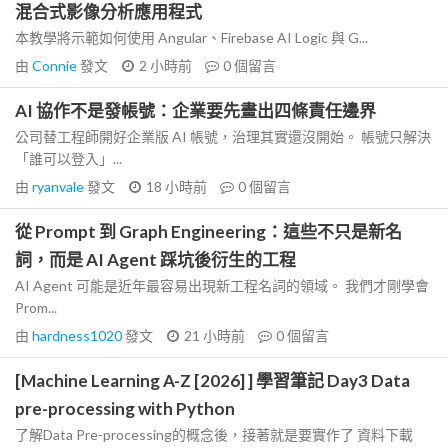
混合式影像分析應用程式
本教學將示範如何使用 Angular、Firebase AI Logic 與 G...
由
Connie
發文
2 小時前
0
個留言
AI 協作不是發帳號：企業要先畫出四條責任邊界
公司替工程師開好企業版 AI 帳號，治理其實還沒開始。 帳號只解決
「誰可以登入」...
由
ryanvale
發文
18 小時前
0
個留言
從 Prompt 到 Graph Engineering：這些不只是新名
詞，而是 AI Agent 踩坑後衍生的工程
AI Agent 可能是近年最容易出現新工程名詞的領域。 我們才剛學會
Prom...
由
hardness1020
發文
21 小時前
0
個留言
[Machine Learning A-Z [2026] ] 學習筆記 Day3 Data
pre-processing with Python
了解Data Pre-processing的概念後，接著就是要實作了 資料下載