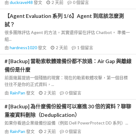
由
duckravel48
發文
2 天前
0
個留言
【Agent Evaluation 系列 1/6】Agent 到底該怎麼測
試？
很多團隊評估 Agent 的方法，其實還停留在評估 Chatbot。 準備一
組...
由
hardness1020
發文
2 天前
1
個留言
# [Backup] 當勒索軟體連備份都不放過：Air Gap 與離線
備份是什麼
前面幾篇提過一個殘酷的現實：現在的勒索軟體攻擊，第一個目標
往往不是你的正式資料，...
由
RainPan
發文
2 天前
0
個留言
# [Backup] 為什麼備份設備可以塞進 30 倍的資料？聊聊
重複資料刪除（Deduplication）
如果你看過企業級備份設備（例如 Dell PowerProtect DD 系列）...
由
RainPan
發文
2 天前
0
個留言