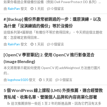
如果你看過企業級備份設備（例如 Dell PowerProtect DD 系列）...
由
RainPan
發文
1 天前
0
個留言
# [Backup] 備份界最常被跳過的一步：還原演練，以及
為什麼「沒演練過的備份」等於沒備份
這個系列第4篇聊過「有備份不等於救得回來」，今天把這個主題收
尾：怎麼確定救得回來...
由
RainPan
發文
1 天前
0
個留言
[OpenCV 學習筆記] 2. 使用 OpenCV 進行影像混合
(Image Blending)
本文將簡單示範如何使用 OpenCV 的 addWeighted 方法進行圖片
的...
由
logohow1020
發文
1 天前
0
個留言
5 個 WordPress 線上課程 (LMS) 外掛推薦，適合經營教
育私域、收集名單、營運個人品牌和內容商業化部署
📝 這次推薦排除一些近 1 至 2 年的新進品牌，因為它們沒有太多