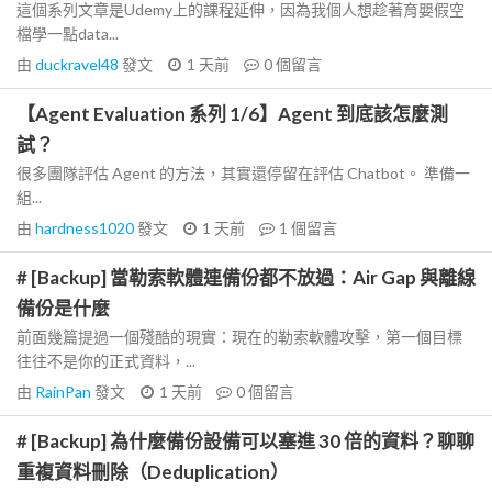
這個系列文章是Udemy上的課程延伸，因為我個人想趁著育嬰假空
檔學一點data...
由
duckravel48
發文
1 天前
0
個留言
【Agent Evaluation 系列 1/6】Agent 到底該怎麼測
試？
很多團隊評估 Agent 的方法，其實還停留在評估 Chatbot。 準備一
組...
由
hardness1020
發文
1 天前
1
個留言
# [Backup] 當勒索軟體連備份都不放過：Air Gap 與離線
備份是什麼
前面幾篇提過一個殘酷的現實：現在的勒索軟體攻擊，第一個目標
往往不是你的正式資料，...
由
RainPan
發文
1 天前
0
個留言
# [Backup] 為什麼備份設備可以塞進 30 倍的資料？聊聊
重複資料刪除（Deduplication）