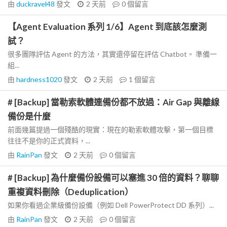
由
duckravel48
發文
2 天前
0
個留言
【Agent Evaluation 系列 1/6】Agent 到底該怎麼測
試？
很多團隊評估 Agent 的方法，其實還停留在評估 Chatbot。 準備一
組...
由
hardness1020
發文
2 天前
1
個留言
# [Backup] 當勒索軟體連備份都不放過：Air Gap 與離線
備份是什麼
前面幾篇提過一個殘酷的現實：現在的勒索軟體攻擊，第一個目標
往往不是你的正式資料，...
由
RainPan
發文
2 天前
0
個留言
# [Backup] 為什麼備份設備可以塞進 30 倍的資料？聊聊
重複資料刪除（Deduplication）
如果你看過企業級備份設備（例如 Dell PowerProtect DD 系列）...
由
RainPan
發文
2 天前
0
個留言