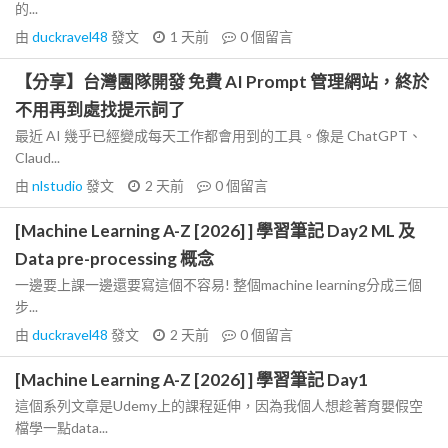
的...
由
duckravel48
發文
1 天前
0
個留言
【分享】台灣團隊開發 免費 AI Prompt 管理網站，終於
不用再到處找提示詞了
最近 AI 幾乎已經變成每天工作都會用到的工具。像是 ChatGPT、
Claud...
由
nlstudio
發文
2 天前
0
個留言
[Machine Learning A-Z [2026] ] 學習筆記 Day2 ML 及
Data pre-processing 概念
一邊要上課一邊還要寫這個不容易! 整個machine learning分成三個
步...
由
duckravel48
發文
2 天前
0
個留言
[Machine Learning A-Z [2026] ] 學習筆記 Day1
這個系列文章是Udemy上的課程延伸，因為我個人想趁著育嬰假空
檔學一點data...