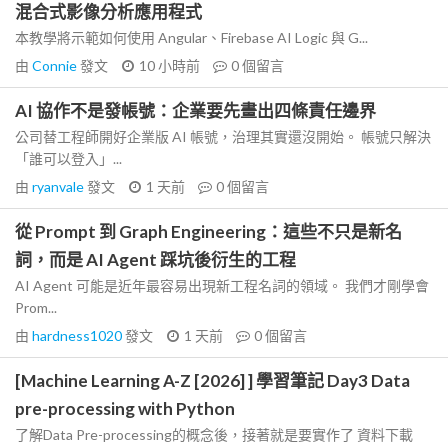
混合式影像分析應用程式
本教學將示範如何使用 Angular、Firebase AI Logic 與 G...
由
Connie
發文
10 小時前
0
個留言
AI 協作不是發帳號：企業要先畫出四條責任邊界
公司替工程師開好企業版 AI 帳號，治理其實還沒開始。 帳號只解決
「誰可以登入」...
由
ryanvale
發文
1 天前
0
個留言
從 Prompt 到 Graph Engineering：這些不只是新名
詞，而是 AI Agent 踩坑後衍生的工程
AI Agent 可能是近年最容易出現新工程名詞的領域。 我們才剛學會
Prom...
由
hardness1020
發文
1 天前
0
個留言
[Machine Learning A-Z [2026] ] 學習筆記 Day3 Data
pre-processing with Python
了解Data Pre-processing的概念後，接著就是要實作了 資料下載