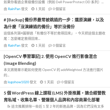
如果你看過企業級備份設備（例如 Dell PowerProtect DD 系列）...
由
RainPan
發文
1 天前
0
個留言
# [Backup] 備份界最常被跳過的一步：還原演練，以及
為什麼「沒演練過的備份」等於沒備份
這個系列第4篇聊過「有備份不等於救得回來」，今天把這個主題收
尾：怎麼確定救得回來...
由
RainPan
發文
1 天前
0
個留言
[OpenCV 學習筆記] 2. 使用 OpenCV 進行影像混合
(Image Blending)
本文將簡單示範如何使用 OpenCV 的 addWeighted 方法進行圖片
的...
由
logohow1020
發文
1 天前
0
個留言
5 個 WordPress 線上課程 (LMS) 外掛推薦，適合經營教
育私域、收集名單、營運個人品牌和內容商業化部署
📝 這次推薦排除一些近 1 至 2 年的新進品牌，因為它們沒有太多