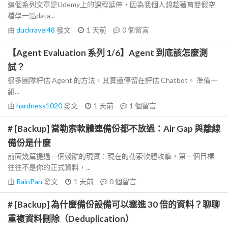
這個系列文章是Udemy上的課程延伸，因為我個人想趁著育嬰假空
檔學一點data...
由
duckravel48
發文
1 天前
0
個留言
【Agent Evaluation 系列 1/6】Agent 到底該怎麼測
試？
很多團隊評估 Agent 的方法，其實還停留在評估 Chatbot。 準備一
組...
由
hardness1020
發文
1 天前
1
個留言
# [Backup] 當勒索軟體連備份都不放過：Air Gap 與離線
備份是什麼
前面幾篇提過一個殘酷的現實：現在的勒索軟體攻擊，第一個目標
往往不是你的正式資料，...
由
RainPan
發文
1 天前
0
個留言
# [Backup] 為什麼備份設備可以塞進 30 倍的資料？聊聊
重複資料刪除（Deduplication）