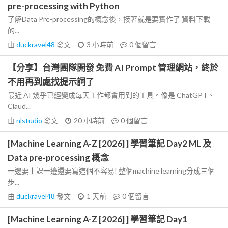
pre-processing with Python
了解Data Pre-processing的概念後，接著就是要實作了 資料下載
的...
由
duckravel48
發文
3 小時前
0
個留言
【分享】台灣團隊開發 免費 AI Prompt 管理網站，終於
不用再到處找提示詞了
最近 AI 幾乎已經變成每天工作都會用到的工具。像是 ChatGPT、
Claud...
由
nlstudio
發文
20 小時前
0
個留言
[Machine Learning A-Z [2026] ] 學習筆記 Day2 ML 及
Data pre-processing 概念
一邊要上課一邊還要寫這個不容易! 整個machine learning分成三個
步...
由
duckravel48
發文
1 天前
0
個留言
[Machine Learning A-Z [2026] ] 學習筆記 Day1