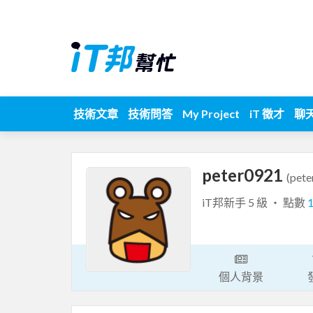
技術文章
技術問答
My Project
iT 徵才
聊
peter0921
(pete
iT邦新手 5 級 ‧ 點數
個人背景