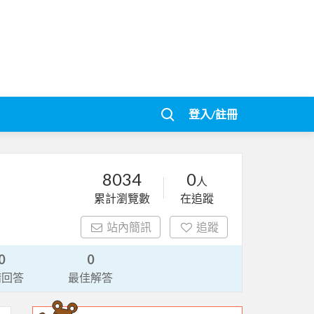
登入/註冊
8034
0
人
累計瀏覽數
在追蹤
站內簡訊
追蹤
0
0
請回答
最佳解答