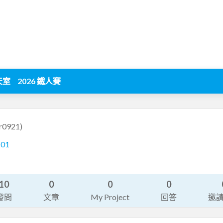
天室
2026 鐵人賽
r0921)
101
10
0
0
0
發問
文章
My Project
回答
邀