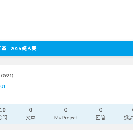
天室
2026 鐵人賽
r0921)
101
10
0
0
0
發問
文章
My Project
回答
邀