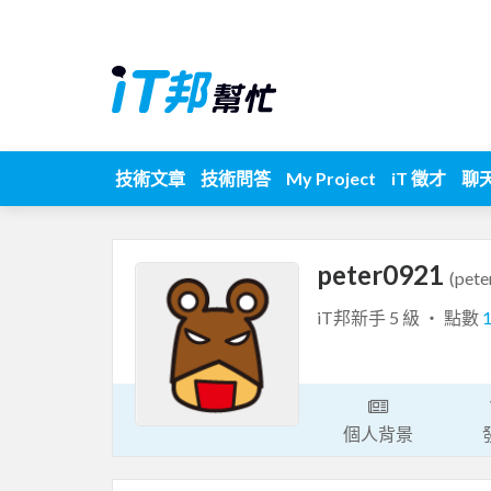
技術文章
技術問答
My Project
iT 徵才
聊
peter0921
(pete
iT邦新手 5 級 ‧ 點數
個人背景