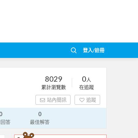
登入/註冊
8029
0
人
累計瀏覽數
在追蹤
站內簡訊
追蹤
0
0
請回答
最佳解答