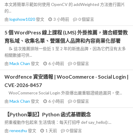
本文將簡單示範如何使用 OpenCV 的 addWeighted 方法進行圖片
的...
由
logohow1020
發文
3 小時前
0
個留言
5 個 WordPress 線上課程 (LMS) 外掛推薦，適合經營教
育私域、收集名單、營運個人品牌和內容商業化部署
📝 這次推薦排除一些近 1 至 2 年的新進品牌，因為它們沒有太多
相關數據可供...
由
Mack Chan
發文
6 小時前
0
個留言
Wordfence 資安通報 | WooCommerce - Social Login |
CVE-2026-8457
WooCommerce Social Login 外掛爆出嚴重驗證繞過漏洞，使...
由
Mack Chan
發文
6 小時前
0
個留言
【Python筆記】Python 函式基礎觀念
把重複動作包起來 生活情境：每天打招呼 def say_hello():...
由
reneezhu
發文
1 天前
0
個留言