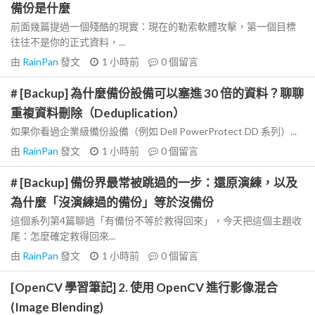
備份是什麼
前面幾篇提過一個殘酷的現實：現在的勒索軟體攻擊，第一個目標
往往不是你的正式資料，...
由
RainPan
發文
1 小時前
0
個留言
# [Backup] 為什麼備份設備可以塞進 30 倍的資料？聊聊
重複資料刪除（Deduplication）
如果你看過企業級備份設備（例如 Dell PowerProtect DD 系列）...
由
RainPan
發文
1 小時前
0
個留言
# [Backup] 備份界最常被跳過的一步：還原演練，以及
為什麼「沒演練過的備份」等於沒備份
這個系列第4篇聊過「有備份不等於救得回來」，今天把這個主題收
尾：怎麼確定救得回來...
由
RainPan
發文
1 小時前
0
個留言
[OpenCV 學習筆記] 2. 使用 OpenCV 進行影像混合
(Image Blending)