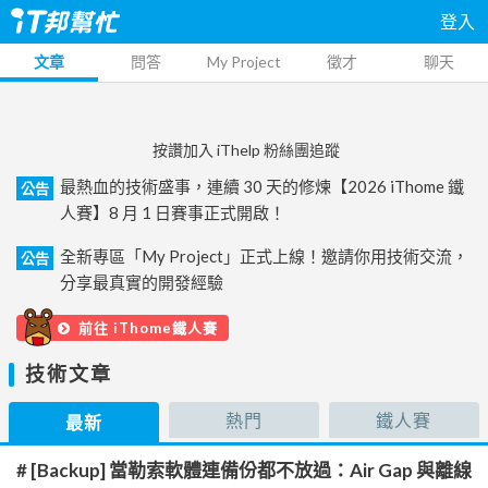
登入
文章
問答
My Project
徵才
聊天
按讚加入 iThelp 粉絲團追蹤
最熱血的技術盛事，連續 30 天的修煉【2026 iThome 鐵
公告
人賽】8 月 1 日賽事正式開啟！
全新專區「My Project」正式上線！邀請你用技術交流，
公告
分享最真實的開發經驗
前往 iThome鐵人賽
技術文章
熱門
鐵人賽
最新
# [Backup] 當勒索軟體連備份都不放過：Air Gap 與離線