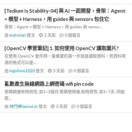
[Tedium Is Stability-04] 與 AI 一起開發，骨架：Agent
= 模型 + Harness，用 guides 與 sensors 包住它
骨架：Agent = 模型 + Harness，用 guides 與 senso...
由
enjtorian
發文
2 天前
0
個留言
[OpenCV 學習筆記] 1. 如何使用 OpenCV 讀取圖片?
在使用 OpenCV 套件時，最重要的第一步就是讀取資料，而資料來
源的格式可以是...
由
logohow1020
發文
3 天前
0
個留言
亂數產生無線網路上網密碼 wifi pin code
密碼開通有時效性, 如1~3個月 密碼使用後,有時效性, 如1~7天. 同組
密...
由
林門神JanusLin
發文
3 天前
0
個留言