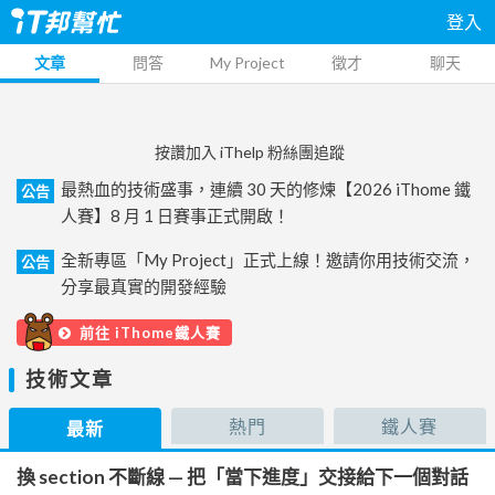
登入
文章
問答
My Project
徵才
聊天
按讚加入 iThelp 粉絲團追蹤
最熱血的技術盛事，連續 30 天的修煉【2026 iThome 鐵
公告
人賽】8 月 1 日賽事正式開啟！
全新專區「My Project」正式上線！邀請你用技術交流，
公告
分享最真實的開發經驗
前往 iThome鐵人賽
技術文章
熱門
鐵人賽
最新
換 section 不斷線 — 把「當下進度」交接給下一個對話