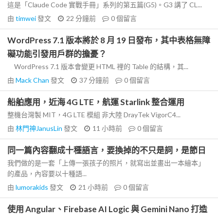
這是「Claude Code 實戰手冊」系列的第五篇(G5)。G3 講了 CL...
由
timwei
發文
22 分鐘前
0
個留言
WordPress 7.1 版本將於 8 月 19 日發布，其中表格無障
礙功能引發用戶群的擔憂？
WordPress 7.1 版本會變更 HTML 裡的 Table 的結構，其...
由
Mack Chan
發文
37 分鐘前
0
個留言
船舶應用，近海 4G LTE，航運 Starlink 整合運用
整機台灣製 MIT，4G LTE 模組 非大陸 DrayTek VigorC4...
由
林門神JanusLin
發文
11 小時前
0
個留言
同一篇內容翻成十種語言，要換掉的不只是詞，是節日
我們做的是一套「上傳一張孩子的照片，就寫出並畫出一本繪本」
的產品，內容要以十種語...
由
lumorakids
發文
21 小時前
0
個留言
使用 Angular、Firebase AI Logic 與 Gemini Nano 打造