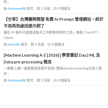
的...
由
duckravel48
發文
2 天前
0
個留言
【分享】台灣團隊開發 免費 AI Prompt 管理網站，終於
不用再到處找提示詞了
最近 AI 幾乎已經變成每天工作都會用到的工具。像是 ChatGPT、
Claud...
由
nlstudio
發文
3 天前
0
個留言
[Machine Learning A-Z [2026] ] 學習筆記 Day2 ML 及
Data pre-processing 概念
一邊要上課一邊還要寫這個不容易! 整個machine learning分成三個
步...
由
duckravel48
發文
3 天前
0
個留言