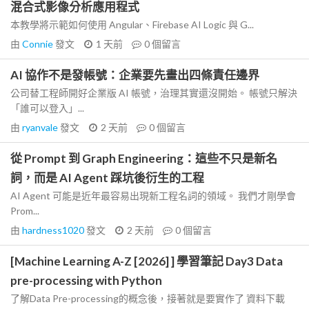
混合式影像分析應用程式
本教學將示範如何使用 Angular、Firebase AI Logic 與 G...
由
Connie
發文
1 天前
0
個留言
AI 協作不是發帳號：企業要先畫出四條責任邊界
公司替工程師開好企業版 AI 帳號，治理其實還沒開始。 帳號只解決
「誰可以登入」...
由
ryanvale
發文
2 天前
0
個留言
從 Prompt 到 Graph Engineering：這些不只是新名
詞，而是 AI Agent 踩坑後衍生的工程
AI Agent 可能是近年最容易出現新工程名詞的領域。 我們才剛學會
Prom...
由
hardness1020
發文
2 天前
0
個留言
[Machine Learning A-Z [2026] ] 學習筆記 Day3 Data
pre-processing with Python
了解Data Pre-processing的概念後，接著就是要實作了 資料下載