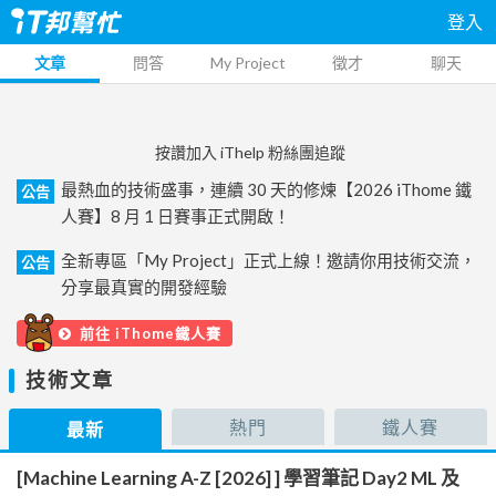
登入
文章
問答
My Project
徵才
聊天
按讚加入 iThelp 粉絲團追蹤
最熱血的技術盛事，連續 30 天的修煉【2026 iThome 鐵
公告
人賽】8 月 1 日賽事正式開啟！
全新專區「My Project」正式上線！邀請你用技術交流，
公告
分享最真實的開發經驗
前往 iThome鐵人賽
技術文章
熱門
鐵人賽
最新
[Machine Learning A-Z [2026] ] 學習筆記 Day2 ML 及