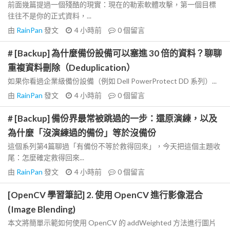
前面幾篇提過一個殘酷的現實：現在的勒索軟體攻擊，第一個目標
往往不是你的正式資料，...
由
RainPan
發文
4 小時前
0
個留言
# [Backup] 為什麼備份設備可以塞進 30 倍的資料？聊聊
重複資料刪除（Deduplication）
如果你看過企業級備份設備（例如 Dell PowerProtect DD 系列）...
由
RainPan
發文
4 小時前
0
個留言
# [Backup] 備份界最常被跳過的一步：還原演練，以及
為什麼「沒演練過的備份」等於沒備份
這個系列第4篇聊過「有備份不等於救得回來」，今天把這個主題收
尾：怎麼確定救得回來...
由
RainPan
發文
4 小時前
0
個留言
[OpenCV 學習筆記] 2. 使用 OpenCV 進行影像混合
(Image Blending)
本文將簡單示範如何使用 OpenCV 的 addWeighted 方法進行圖片