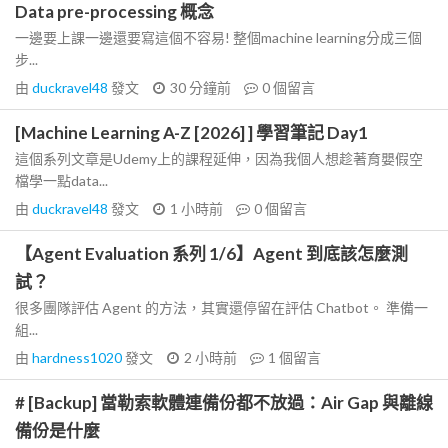
Data pre-processing 概念
一邊要上課一邊還要寫這個不容易! 整個machine learning分成三個
步...
由
duckravel48
發文
30 分鐘前
0
個留言
[Machine Learning A-Z [2026] ] 學習筆記 Day1
這個系列文章是Udemy上的課程延伸，因為我個人想趁著育嬰假空
檔學一點data...
由
duckravel48
發文
1 小時前
0
個留言
【Agent Evaluation 系列 1/6】Agent 到底該怎麼測
試？
很多團隊評估 Agent 的方法，其實還停留在評估 Chatbot。 準備一
組...
由
hardness1020
發文
2 小時前
1
個留言
# [Backup] 當勒索軟體連備份都不放過：Air Gap 與離線
備份是什麼