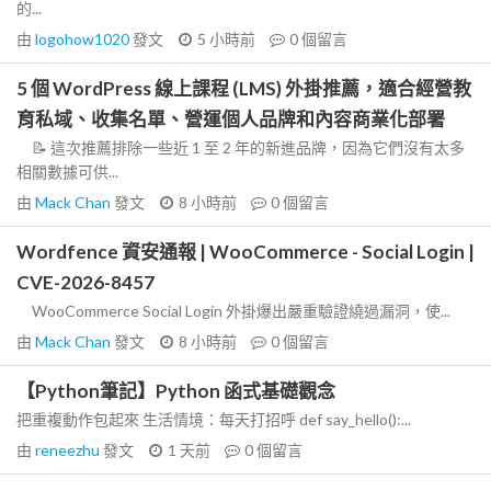
的...
由
logohow1020
發文
5 小時前
0
個留言
5 個 WordPress 線上課程 (LMS) 外掛推薦，適合經營教
育私域、收集名單、營運個人品牌和內容商業化部署
📝 這次推薦排除一些近 1 至 2 年的新進品牌，因為它們沒有太多
相關數據可供...
由
Mack Chan
發文
8 小時前
0
個留言
Wordfence 資安通報 | WooCommerce - Social Login |
CVE-2026-8457
WooCommerce Social Login 外掛爆出嚴重驗證繞過漏洞，使...
由
Mack Chan
發文
8 小時前
0
個留言
【Python筆記】Python 函式基礎觀念
把重複動作包起來 生活情境：每天打招呼 def say_hello():...
由
reneezhu
發文
1 天前
0
個留言