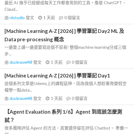
最近 AI 幾乎已經變成每天工作都會用到的工具。像是 ChatGPT、
Claud...
由
nlstudio
發文
1 天前
0
個留言
[Machine Learning A-Z [2026] ] 學習筆記 Day2 ML 及
Data pre-processing 概念
一邊要上課一邊還要寫這個不容易! 整個machine learning分成三個
步...
由
duckravel48
發文
1 天前
0
個留言
[Machine Learning A-Z [2026] ] 學習筆記 Day1
這個系列文章是Udemy上的課程延伸，因為我個人想趁著育嬰假空
檔學一點data...
由
duckravel48
發文
1 天前
0
個留言
【Agent Evaluation 系列 1/6】Agent 到底該怎麼測
試？
很多團隊評估 Agent 的方法，其實還停留在評估 Chatbot。 準備一