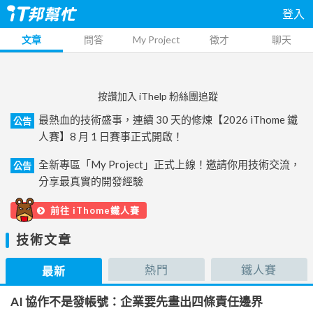
登入
文章
問答
My Project
徵才
聊天
按讚加入 iThelp 粉絲團追蹤
最熱血的技術盛事，連續 30 天的修煉【2026 iThome 鐵
公告
人賽】8 月 1 日賽事正式開啟！
全新專區「My Project」正式上線！邀請你用技術交流，
公告
分享最真實的開發經驗
前往 iThome鐵人賽
技術文章
熱門
鐵人賽
最新
AI 協作不是發帳號：企業要先畫出四條責任邊界