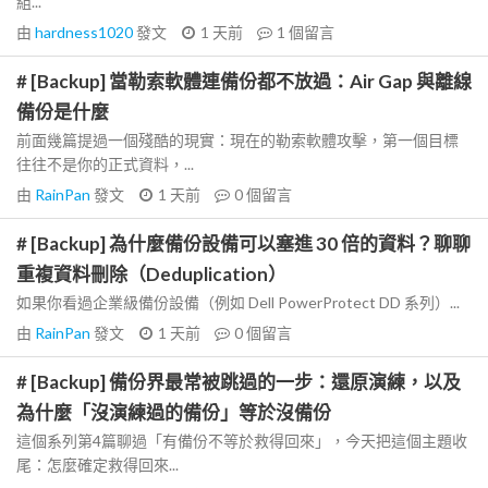
組...
由
hardness1020
發文
1 天前
1
個留言
# [Backup] 當勒索軟體連備份都不放過：Air Gap 與離線
備份是什麼
前面幾篇提過一個殘酷的現實：現在的勒索軟體攻擊，第一個目標
往往不是你的正式資料，...
由
RainPan
發文
1 天前
0
個留言
# [Backup] 為什麼備份設備可以塞進 30 倍的資料？聊聊
重複資料刪除（Deduplication）
如果你看過企業級備份設備（例如 Dell PowerProtect DD 系列）...
由
RainPan
發文
1 天前
0
個留言
# [Backup] 備份界最常被跳過的一步：還原演練，以及
為什麼「沒演練過的備份」等於沒備份
這個系列第4篇聊過「有備份不等於救得回來」，今天把這個主題收
尾：怎麼確定救得回來...