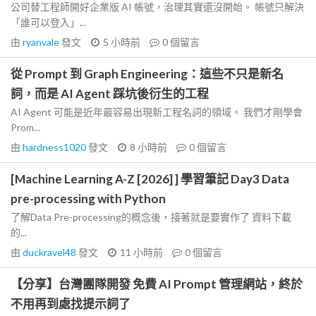
公司替工程師開好企業版 AI 帳號，治理其實還沒開始。 帳號只解決
「誰可以登入」...
由
ryanvale
發文
5 小時前
0
個留言
從 Prompt 到 Graph Engineering：這些不只是新名
詞，而是 AI Agent 踩坑後衍生的工程
AI Agent 可能是近年最容易出現新工程名詞的領域。 我們才剛學會
Prom...
由
hardness1020
發文
8 小時前
0
個留言
[Machine Learning A-Z [2026] ] 學習筆記 Day3 Data
pre-processing with Python
了解Data Pre-processing的概念後，接著就是要實作了 資料下載
的...
由
duckravel48
發文
11 小時前
0
個留言
【分享】台灣團隊開發 免費 AI Prompt 管理網站，終於
不用再到處找提示詞了