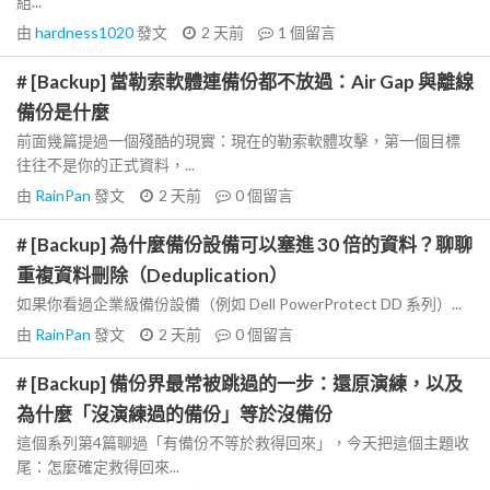
組...
由
hardness1020
發文
2 天前
1
個留言
# [Backup] 當勒索軟體連備份都不放過：Air Gap 與離線
備份是什麼
前面幾篇提過一個殘酷的現實：現在的勒索軟體攻擊，第一個目標
往往不是你的正式資料，...
由
RainPan
發文
2 天前
0
個留言
# [Backup] 為什麼備份設備可以塞進 30 倍的資料？聊聊
重複資料刪除（Deduplication）
如果你看過企業級備份設備（例如 Dell PowerProtect DD 系列）...
由
RainPan
發文
2 天前
0
個留言
# [Backup] 備份界最常被跳過的一步：還原演練，以及
為什麼「沒演練過的備份」等於沒備份
這個系列第4篇聊過「有備份不等於救得回來」，今天把這個主題收
尾：怎麼確定救得回來...