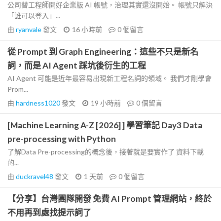
公司替工程師開好企業版 AI 帳號，治理其實還沒開始。 帳號只解決
「誰可以登入」...
由
ryanvale
發文
16 小時前
0
個留言
從 Prompt 到 Graph Engineering：這些不只是新名
詞，而是 AI Agent 踩坑後衍生的工程
AI Agent 可能是近年最容易出現新工程名詞的領域。 我們才剛學會
Prom...
由
hardness1020
發文
19 小時前
0
個留言
[Machine Learning A-Z [2026] ] 學習筆記 Day3 Data
pre-processing with Python
了解Data Pre-processing的概念後，接著就是要實作了 資料下載
的...
由
duckravel48
發文
1 天前
0
個留言
【分享】台灣團隊開發 免費 AI Prompt 管理網站，終於
不用再到處找提示詞了