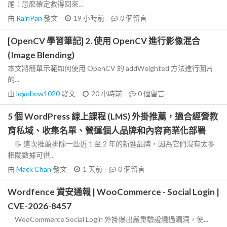
尾：怎麼確定救得回來...
由
RainPan
發文
19 小時前
0
個留言
[OpenCV 學習筆記] 2. 使用 OpenCV 進行影像混合
(Image Blending)
本文將簡單示範如何使用 OpenCV 的 addWeighted 方法進行圖片
的...
由
logohow1020
發文
20 小時前
0
個留言
5 個 WordPress 線上課程 (LMS) 外掛推薦，適合經營教
育私域、收集名單、營運個人品牌和內容商業化部署
📝 這次推薦排除一些近 1 至 2 年的新進品牌，因為它們沒有太多
相關數據可供...
由
Mack Chan
發文
1 天前
0
個留言
Wordfence 資安通報 | WooCommerce - Social Login |
CVE-2026-8457
WooCommerce Social Login 外掛爆出嚴重驗證繞過漏洞，使...