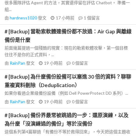
很多團隊評估 Agent 的方法，其實還停留在評估 Chatbot。 準備一
組...
由
hardness1020
發文
17 小時前
1
個留言
# [Backup] 當勒索軟體連備份都不放過：Air Gap 與離線
備份是什麼
前面幾篇提過一個殘酷的現實：現在的勒索軟體攻擊，第一個目標
往往不是你的正式資料，...
由
RainPan
發文
19 小時前
0
個留言
# [Backup] 為什麼備份設備可以塞進 30 倍的資料？聊聊
重複資料刪除（Deduplication）
如果你看過企業級備份設備（例如 Dell PowerProtect DD 系列）...
由
RainPan
發文
19 小時前
0
個留言
# [Backup] 備份界最常被跳過的一步：還原演練，以及
為什麼「沒演練過的備份」等於沒備份
這個系列第4篇聊過「有備份不等於救得回來」，今天把這個主題收