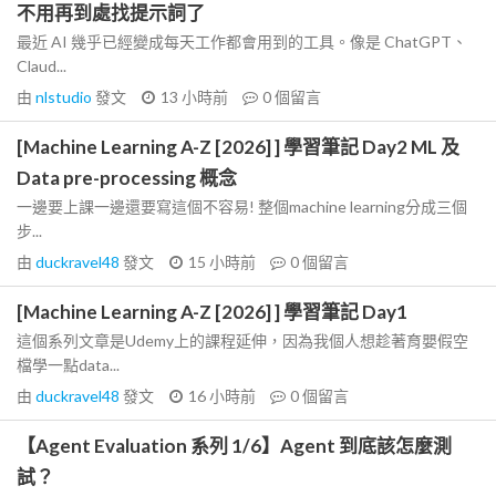
不用再到處找提示詞了
最近 AI 幾乎已經變成每天工作都會用到的工具。像是 ChatGPT、
Claud...
由
nlstudio
發文
13 小時前
0
個留言
[Machine Learning A-Z [2026] ] 學習筆記 Day2 ML 及
Data pre-processing 概念
一邊要上課一邊還要寫這個不容易! 整個machine learning分成三個
步...
由
duckravel48
發文
15 小時前
0
個留言
[Machine Learning A-Z [2026] ] 學習筆記 Day1
這個系列文章是Udemy上的課程延伸，因為我個人想趁著育嬰假空
檔學一點data...
由
duckravel48
發文
16 小時前
0
個留言
【Agent Evaluation 系列 1/6】Agent 到底該怎麼測
試？