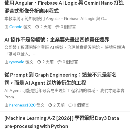
使用 Angular、Firebase AI Logic 與 Gemini Nano 打造
混合式影像分析應用程式
本教學將示範如何使用 Angular、Firebase AI Logic 與 G...
由
Connie
發文
2 天前
0
個留言
AI 協作不是發帳號：企業要先畫出四條責任邊界
公司替工程師開好企業版 AI 帳號，治理其實還沒開始。 帳號只解決
「誰可以登入」...
由
ryanvale
發文
2 天前
0
個留言
從 Prompt 到 Graph Engineering：這些不只是新名
詞，而是 AI Agent 踩坑後衍生的工程
AI Agent 可能是近年最容易出現新工程名詞的領域。 我們才剛學會
Prom...
由
hardness1020
發文
2 天前
0
個留言
[Machine Learning A-Z [2026] ] 學習筆記 Day3 Data
pre-processing with Python