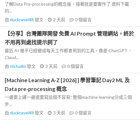
了解Data Pre-processing的概念後，接著就是要實作了 資料下載
的...
由
duckravel48
發文
2 天前
0
個留言
【分享】台灣團隊開發 免費 AI Prompt 管理網站，終於
不用再到處找提示詞了
最近 AI 幾乎已經變成每天工作都會用到的工具。像是 ChatGPT、
Claud...
由
nlstudio
發文
3 天前
0
個留言
[Machine Learning A-Z [2026] ] 學習筆記 Day2 ML 及
Data pre-processing 概念
一邊要上課一邊還要寫這個不容易! 整個machine learning分成三個
步...
由
duckravel48
發文
3 天前
0
個留言