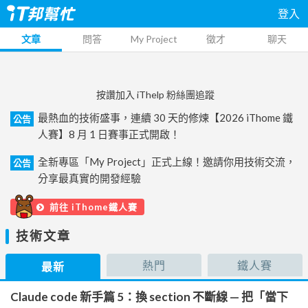
登入
文章
問答
My Project
徵才
聊天
按讚加入 iThelp 粉絲團追蹤
最熱血的技術盛事，連續 30 天的修煉【2026 iThome 鐵
公告
人賽】8 月 1 日賽事正式開啟！
全新專區「My Project」正式上線！邀請你用技術交流，
公告
分享最真實的開發經驗
前往 iThome鐵人賽
技術文章
熱門
鐵人賽
最新
Claude code 新手篇 5：換 section 不斷線 — 把「當下