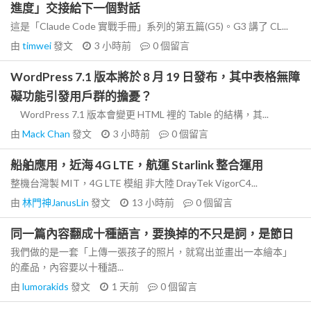
進度」交接給下一個對話
這是「Claude Code 實戰手冊」系列的第五篇(G5)。G3 講了 CL...
由
timwei
發文
3 小時前
0
個留言
WordPress 7.1 版本將於 8 月 19 日發布，其中表格無障
礙功能引發用戶群的擔憂？
WordPress 7.1 版本會變更 HTML 裡的 Table 的結構，其...
由
Mack Chan
發文
3 小時前
0
個留言
船舶應用，近海 4G LTE，航運 Starlink 整合運用
整機台灣製 MIT，4G LTE 模組 非大陸 DrayTek VigorC4...
由
林門神JanusLin
發文
13 小時前
0
個留言
同一篇內容翻成十種語言，要換掉的不只是詞，是節日
我們做的是一套「上傳一張孩子的照片，就寫出並畫出一本繪本」
的產品，內容要以十種語...
由
lumorakids
發文
1 天前
0
個留言