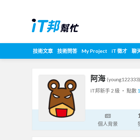
技術文章
技術問答
My Project
iT 徵才
聊
阿海
(young122333)
iT邦新手 2 級 ‧ 點數
個人背景