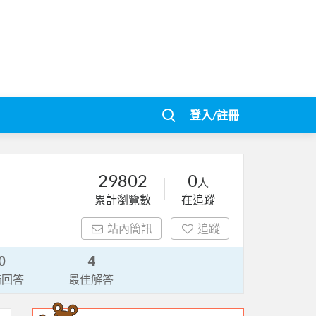
登入/註冊
29802
0
人
累計瀏覽數
在追蹤
站內簡訊
追蹤
0
4
請回答
最佳解答