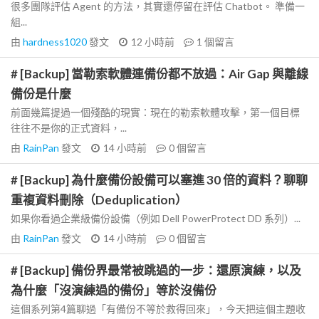
很多團隊評估 Agent 的方法，其實還停留在評估 Chatbot。 準備一
組...
由
hardness1020
發文
12 小時前
1
個留言
# [Backup] 當勒索軟體連備份都不放過：Air Gap 與離線
備份是什麼
前面幾篇提過一個殘酷的現實：現在的勒索軟體攻擊，第一個目標
往往不是你的正式資料，...
由
RainPan
發文
14 小時前
0
個留言
# [Backup] 為什麼備份設備可以塞進 30 倍的資料？聊聊
重複資料刪除（Deduplication）
如果你看過企業級備份設備（例如 Dell PowerProtect DD 系列）...
由
RainPan
發文
14 小時前
0
個留言
# [Backup] 備份界最常被跳過的一步：還原演練，以及
為什麼「沒演練過的備份」等於沒備份
這個系列第4篇聊過「有備份不等於救得回來」，今天把這個主題收