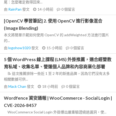
尾：怎麼確定救得回來...
由
RainPan
發文
14 小時前
0
個留言
[OpenCV 學習筆記] 2. 使用 OpenCV 進行影像混合
(Image Blending)
本文將簡單示範如何使用 OpenCV 的 addWeighted 方法進行圖片
的...
由
logohow1020
發文
15 小時前
0
個留言
5 個 WordPress 線上課程 (LMS) 外掛推薦，適合經營教
育私域、收集名單、營運個人品牌和內容商業化部署
📝 這次推薦排除一些近 1 至 2 年的新進品牌，因為它們沒有太多
相關數據可供...
由
Mack Chan
發文
18 小時前
0
個留言
Wordfence 資安通報 | WooCommerce - Social Login |
CVE-2026-8457
WooCommerce Social Login 外掛爆出嚴重驗證繞過漏洞，使...