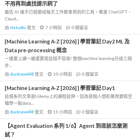
不用再到處找提示詞了
最近 AI 幾乎已經變成每天工作都會用到的工具。像是 ChatGPT、
Claud...
由
nlstudio
發文
7 小時前
0
個留言
[Machine Learning A-Z [2026] ] 學習筆記 Day2 ML 及
Data pre-processing 概念
一邊要上課一邊還要寫這個不容易! 整個machine learning分成三個
步...
由
duckravel48
發文
10 小時前
0
個留言
[Machine Learning A-Z [2026] ] 學習筆記 Day1
這個系列文章是Udemy上的課程延伸，因為我個人想趁著育嬰假空
檔學一點data...
由
duckravel48
發文
11 小時前
0
個留言
【Agent Evaluation 系列 1/6】Agent 到底該怎麼測
試？