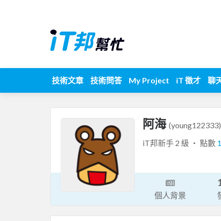
技術文章
技術問答
My Project
iT 徵才
聊
阿海
(young122333)
iT邦新手 2 級 ‧ 點數
個人背景