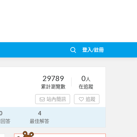
登入/註冊
29789
0
人
累計瀏覽數
在追蹤
站內簡訊
追蹤
0
4
請回答
最佳解答