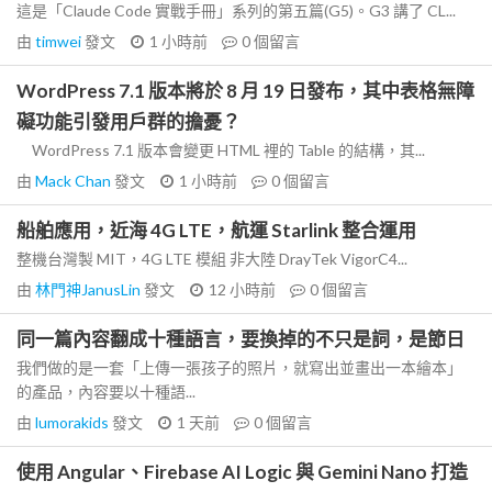
這是「Claude Code 實戰手冊」系列的第五篇(G5)。G3 講了 CL...
由
timwei
發文
1 小時前
0
個留言
WordPress 7.1 版本將於 8 月 19 日發布，其中表格無障
礙功能引發用戶群的擔憂？
WordPress 7.1 版本會變更 HTML 裡的 Table 的結構，其...
由
Mack Chan
發文
1 小時前
0
個留言
船舶應用，近海 4G LTE，航運 Starlink 整合運用
整機台灣製 MIT，4G LTE 模組 非大陸 DrayTek VigorC4...
由
林門神JanusLin
發文
12 小時前
0
個留言
同一篇內容翻成十種語言，要換掉的不只是詞，是節日
我們做的是一套「上傳一張孩子的照片，就寫出並畫出一本繪本」
的產品，內容要以十種語...
由
lumorakids
發文
1 天前
0
個留言
使用 Angular、Firebase AI Logic 與 Gemini Nano 打造