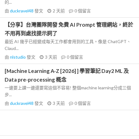
的...
由
duckravel48
發文
2 天前
0
個留言
【分享】台灣團隊開發 免費 AI Prompt 管理網站，終於
不用再到處找提示詞了
最近 AI 幾乎已經變成每天工作都會用到的工具。像是 ChatGPT、
Claud...
由
nlstudio
發文
3 天前
0
個留言
[Machine Learning A-Z [2026] ] 學習筆記 Day2 ML 及
Data pre-processing 概念
一邊要上課一邊還要寫這個不容易! 整個machine learning分成三個
步...
由
duckravel48
發文
3 天前
0
個留言