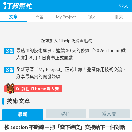
登入
文章
問答
My Project
徵才
聊天
按讚加入 iThelp 粉絲團追蹤
最熱血的技術盛事，連續 30 天的修煉【2026 iThome 鐵
公告
人賽】8 月 1 日賽事正式開啟！
全新專區「My Project」正式上線！邀請你用技術交流，
公告
分享最真實的開發經驗
前往 iThome鐵人賽
技術文章
熱門
鐵人賽
最新
換 section 不斷線 — 把「當下進度」交接給下一個對話