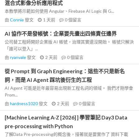
混合式影像分析應用程式
本教學將示範如何使用 Angular、Firebase AI Logic 與 G...
由
Connie
發文
1 天前
0
個留言
AI 協作不是發帳號：企業要先畫出四條責任邊界
公司替工程師開好企業版 AI 帳號，治理其實還沒開始。 帳號只解決
「誰可以登入」...
由
ryanvale
發文
2 天前
0
個留言
從 Prompt 到 Graph Engineering：這些不只是新名
詞，而是 AI Agent 踩坑後衍生的工程
AI Agent 可能是近年最容易出現新工程名詞的領域。 我們才剛學會
Prom...
由
hardness1020
發文
2 天前
0
個留言
[Machine Learning A-Z [2026] ] 學習筆記 Day3 Data
pre-processing with Python
了解Data Pre-processing的概念後，接著就是要實作了 資料下載