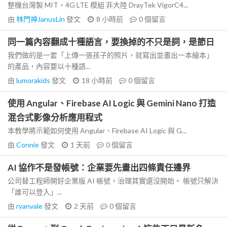
整機台灣製 MIT，4G LTE 模組 非大陸 DrayTek VigorC4...
由
林門神JanusLin
發文
8 小時前
0
個留言
同一篇內容翻成十種語言，要換掉的不只是詞，是節日
我們做的是一套「上傳一張孩子的照片，就寫出並畫出一本繪本」
的產品，內容要以十種語...
由
lumorakids
發文
18 小時前
0
個留言
使用 Angular、Firebase AI Logic 與 Gemini Nano 打造
混合式影像分析應用程式
本教學將示範如何使用 Angular、Firebase AI Logic 與 G...
由
Connie
發文
1 天前
0
個留言
AI 協作不是發帳號：企業要先畫出四條責任邊界
公司替工程師開好企業版 AI 帳號，治理其實還沒開始。 帳號只解決
「誰可以登入」...
由
ryanvale
發文
2 天前
0
個留言