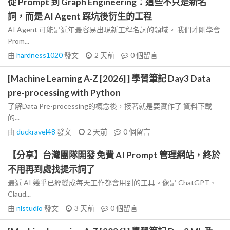
從 Prompt 到 Graph Engineering：這些不只是新名
詞，而是 AI Agent 踩坑後衍生的工程
AI Agent 可能是近年最容易出現新工程名詞的領域。 我們才剛學會
Prom...
由
hardness1020
發文
2 天前
0
個留言
[Machine Learning A-Z [2026] ] 學習筆記 Day3 Data
pre-processing with Python
了解Data Pre-processing的概念後，接著就是要實作了 資料下載
的...
由
duckravel48
發文
2 天前
0
個留言
【分享】台灣團隊開發 免費 AI Prompt 管理網站，終於
不用再到處找提示詞了
最近 AI 幾乎已經變成每天工作都會用到的工具。像是 ChatGPT、
Claud...
由
nlstudio
發文
3 天前
0
個留言