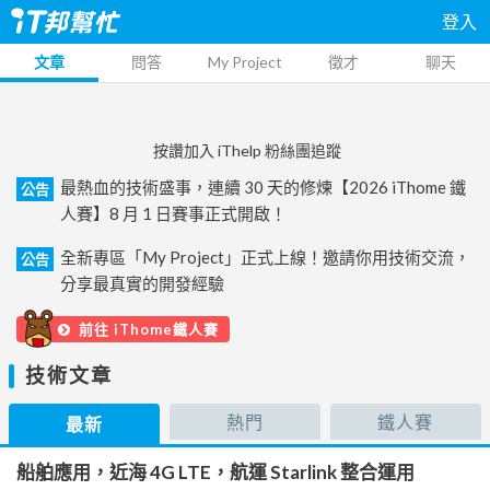
登入
文章
問答
My Project
徵才
聊天
按讚加入 iThelp 粉絲團追蹤
最熱血的技術盛事，連續 30 天的修煉【2026 iThome 鐵
公告
人賽】8 月 1 日賽事正式開啟！
全新專區「My Project」正式上線！邀請你用技術交流，
公告
分享最真實的開發經驗
前往 iThome鐵人賽
技術文章
熱門
鐵人賽
最新
船舶應用，近海 4G LTE，航運 Starlink 整合運用