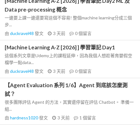
[Machine Learning A-Z [2026] ] 學習筆記 Day2 ML 及
Data pre-processing 概念
一邊要上課一邊還要寫這個不容易! 整個machine learning分成三個
步...
由
duckravel48
發文
3 天前
0
個留言
[Machine Learning A-Z [2026] ] 學習筆記 Day1
這個系列文章是Udemy上的課程延伸，因為我個人想趁著育嬰假空
檔學一點data...
由
duckravel48
發文
3 天前
0
個留言
【Agent Evaluation 系列 1/6】Agent 到底該怎麼測
試？
很多團隊評估 Agent 的方法，其實還停留在評估 Chatbot。 準備一
組...
由
hardness1020
發文
3 天前
1
個留言