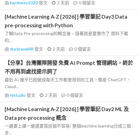
由
hardness1020
發文
2 天前
0
個留言
[Machine Learning A-Z [2026] ] 學習筆記 Day3 Data
pre-processing with Python
了解Data Pre-processing的概念後，接著就是要實作了 資料下載
的...
由
duckravel48
發文
2 天前
0
個留言
【分享】台灣團隊開發 免費 AI Prompt 管理網站，終於
不用再到處找提示詞了
最近 AI 幾乎已經變成每天工作都會用到的工具。像是 ChatGPT、
Claud...
由
nlstudio
發文
2 天前
0
個留言
[Machine Learning A-Z [2026] ] 學習筆記 Day2 ML 及
Data pre-processing 概念
一邊要上課一邊還要寫這個不容易! 整個machine learning分成三個
步...