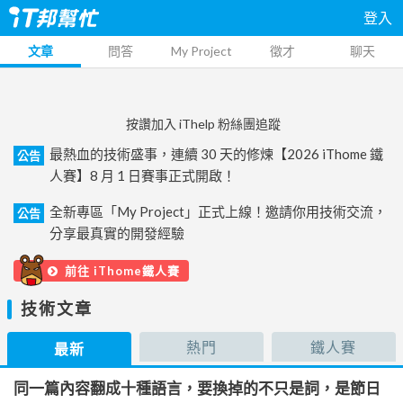
登入
文章
問答
My Project
徵才
聊天
按讚加入 iThelp 粉絲團追蹤
最熱血的技術盛事，連續 30 天的修煉【2026 iThome 鐵
公告
人賽】8 月 1 日賽事正式開啟！
全新專區「My Project」正式上線！邀請你用技術交流，
公告
分享最真實的開發經驗
前往 iThome鐵人賽
技術文章
熱門
鐵人賽
最新
同一篇內容翻成十種語言，要換掉的不只是詞，是節日