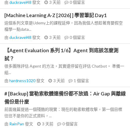
由
duckravel48
發文
3 天前
0
個留言
[Machine Learning A-Z [2026] ] 學習筆記 Day1
這個系列文章是Udemy上的課程延伸，因為我個人想趁著育嬰假空
檔學一點data...
由
duckravel48
發文
3 天前
0
個留言
【Agent Evaluation 系列 1/6】Agent 到底該怎麼測
試？
很多團隊評估 Agent 的方法，其實還停留在評估 Chatbot。 準備一
組...
由
hardness1020
發文
3 天前
1
個留言
# [Backup] 當勒索軟體連備份都不放過：Air Gap 與離線
備份是什麼
前面幾篇提過一個殘酷的現實：現在的勒索軟體攻擊，第一個目標
往往不是你的正式資料，...
由
RainPan
發文
3 天前
0
個留言