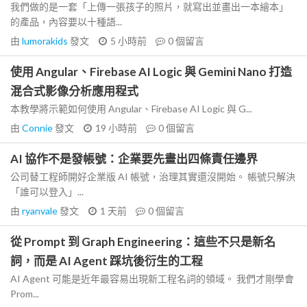
我們做的是一套「上傳一張孩子的照片，就寫出並畫出一本繪本」
的產品，內容要以十種語...
由
lumorakids
發文
5 小時前
0
個留言
使用 Angular、Firebase AI Logic 與 Gemini Nano 打造
混合式影像分析應用程式
本教學將示範如何使用 Angular、Firebase AI Logic 與 G...
由
Connie
發文
19 小時前
0
個留言
AI 協作不是發帳號：企業要先畫出四條責任邊界
公司替工程師開好企業版 AI 帳號，治理其實還沒開始。 帳號只解決
「誰可以登入」...
由
ryanvale
發文
1 天前
0
個留言
從 Prompt 到 Graph Engineering：這些不只是新名
詞，而是 AI Agent 踩坑後衍生的工程
AI Agent 可能是近年最容易出現新工程名詞的領域。 我們才剛學會
Prom...