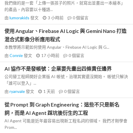
我們做的是一套「上傳一張孩子的照片，就寫出並畫出一本繪本」
的產品，內容要以十種語...
由
lumorakids
發文
3 小時前
0
個留言
使用 Angular、Firebase AI Logic 與 Gemini Nano 打造
混合式影像分析應用程式
本教學將示範如何使用 Angular、Firebase AI Logic 與 G...
由
Connie
發文
17 小時前
0
個留言
AI 協作不是發帳號：企業要先畫出四條責任邊界
公司替工程師開好企業版 AI 帳號，治理其實還沒開始。 帳號只解決
「誰可以登入」...
由
ryanvale
發文
1 天前
0
個留言
從 Prompt 到 Graph Engineering：這些不只是新名
詞，而是 AI Agent 踩坑後衍生的工程
AI Agent 可能是近年最容易出現新工程名詞的領域。 我們才剛學會
Prom...