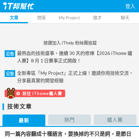
登入
文章
問答
My Project
徵才
聊天
按讚加入 iThelp 粉絲團追蹤
最熱血的技術盛事，連續 30 天的修煉【2026 iThome 鐵
公告
人賽】8 月 1 日賽事正式開啟！
全新專區「My Project」正式上線！邀請你用技術交流，
公告
分享最真實的開發經驗
前往 iThome鐵人賽
技術文章
熱門
鐵人賽
最新
同一篇內容翻成十種語言，要換掉的不只是詞，是節日