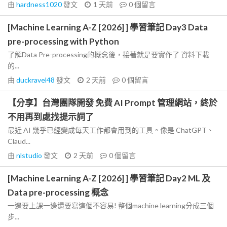
由
hardness1020
發文
1 天前
0
個留言
[Machine Learning A-Z [2026] ] 學習筆記 Day3 Data
pre-processing with Python
了解Data Pre-processing的概念後，接著就是要實作了 資料下載
的...
由
duckravel48
發文
2 天前
0
個留言
【分享】台灣團隊開發 免費 AI Prompt 管理網站，終於
不用再到處找提示詞了
最近 AI 幾乎已經變成每天工作都會用到的工具。像是 ChatGPT、
Claud...
由
nlstudio
發文
2 天前
0
個留言
[Machine Learning A-Z [2026] ] 學習筆記 Day2 ML 及
Data pre-processing 概念
一邊要上課一邊還要寫這個不容易! 整個machine learning分成三個
步...