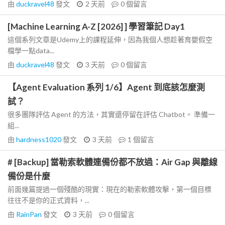
由
duckravel48
發文
2 天前
0
個留言
[Machine Learning A-Z [2026] ] 學習筆記 Day1
這個系列文章是Udemy上的課程延伸，因為我個人想趁著育嬰假空
檔學一點data...
由
duckravel48
發文
3 天前
0
個留言
【Agent Evaluation 系列 1/6】Agent 到底該怎麼測
試？
很多團隊評估 Agent 的方法，其實還停留在評估 Chatbot。 準備一
組...
由
hardness1020
發文
3 天前
1
個留言
# [Backup] 當勒索軟體連備份都不放過：Air Gap 與離線
備份是什麼
前面幾篇提過一個殘酷的現實：現在的勒索軟體攻擊，第一個目標
往往不是你的正式資料，...
由
RainPan
發文
3 天前
0
個留言