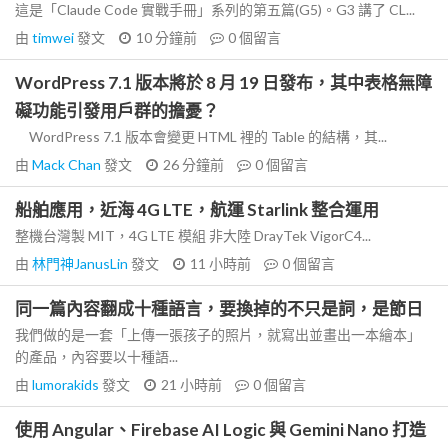
這是「Claude Code 實戰手冊」系列的第五篇(G5)。G3 講了 CL...
由
timwei
發文
10 分鐘前
0
個留言
WordPress 7.1 版本將於 8 月 19 日發布，其中表格無障
礙功能引發用戶群的擔憂？
WordPress 7.1 版本會變更 HTML 裡的 Table 的結構，其...
由
Mack Chan
發文
26 分鐘前
0
個留言
船舶應用，近海 4G LTE，航運 Starlink 整合運用
整機台灣製 MIT，4G LTE 模組 非大陸 DrayTek VigorC4...
由
林門神JanusLin
發文
11 小時前
0
個留言
同一篇內容翻成十種語言，要換掉的不只是詞，是節日
我們做的是一套「上傳一張孩子的照片，就寫出並畫出一本繪本」
的產品，內容要以十種語...
由
lumorakids
發文
21 小時前
0
個留言
使用 Angular、Firebase AI Logic 與 Gemini Nano 打造