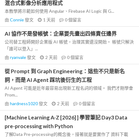
混合式影像分析應用程式
本教學將示範如何使用 Angular、Firebase AI Logic 與 G...
由
Connie
發文
1 天前
0
個留言
AI 協作不是發帳號：企業要先畫出四條責任邊界
公司替工程師開好企業版 AI 帳號，治理其實還沒開始。 帳號只解決
「誰可以登入」...
由
ryanvale
發文
2 天前
0
個留言
從 Prompt 到 Graph Engineering：這些不只是新名
詞，而是 AI Agent 踩坑後衍生的工程
AI Agent 可能是近年最容易出現新工程名詞的領域。 我們才剛學會
Prom...
由
hardness1020
發文
2 天前
0
個留言
[Machine Learning A-Z [2026] ] 學習筆記 Day3 Data
pre-processing with Python
了解Data Pre-processing的概念後，接著就是要實作了 資料下載