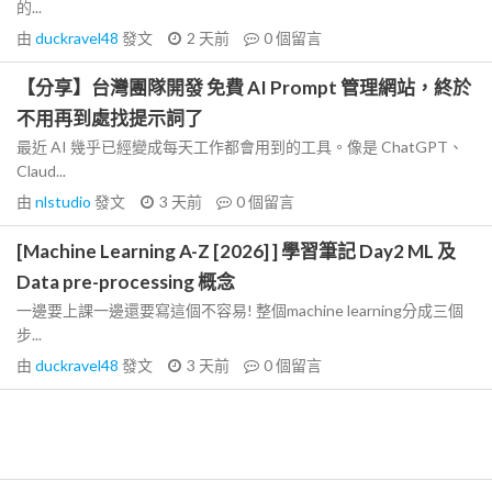
的...
由
duckravel48
發文
2 天前
0
個留言
【分享】台灣團隊開發 免費 AI Prompt 管理網站，終於
不用再到處找提示詞了
最近 AI 幾乎已經變成每天工作都會用到的工具。像是 ChatGPT、
Claud...
由
nlstudio
發文
3 天前
0
個留言
[Machine Learning A-Z [2026] ] 學習筆記 Day2 ML 及
Data pre-processing 概念
一邊要上課一邊還要寫這個不容易! 整個machine learning分成三個
步...
由
duckravel48
發文
3 天前
0
個留言