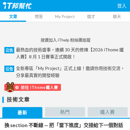
登入
文章
問答
My Project
徵才
聊天
按讚加入 iThelp 粉絲團追蹤
最熱血的技術盛事，連續 30 天的修煉【2026 iThome 鐵
公告
人賽】8 月 1 日賽事正式開啟！
全新專區「My Project」正式上線！邀請你用技術交流，
公告
分享最真實的開發經驗
前往 iThome鐵人賽
技術文章
熱門
鐵人賽
最新
換 section 不斷線 — 把「當下進度」交接給下一個對話