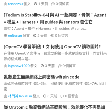
由
reneezhu
發文
1 天前
0
個留言
[Tedium Is Stability-04] 與 AI 一起開發，骨架：Agent
= 模型 + Harness，用 guides 與 sensors 包住它
骨架：Agent = 模型 + Harness，用 guides 與 senso...
由
enjtorian
發文
2 天前
0
個留言
[OpenCV 學習筆記] 1. 如何使用 OpenCV 讀取圖片?
在使用 OpenCV 套件時，最重要的第一步就是讀取資料，而資料來
源的格式可以是...
由
logohow1020
發文
3 天前
0
個留言
亂數產生無線網路上網密碼 wifi pin code
密碼開通有時效性, 如1~3個月 密碼使用後,有時效性, 如1~7天. 同組
密...
由
林門神JanusLin
發文
3 天前
0
個留言
從 Oratomic 融資看網站基礎設施：效能優化不再是加