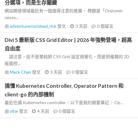
分選項，而是生存關鍵
網站開發領域最近有一個值得注意的進展。 標題是「Oratomic
raises...
由
adventurernotdead_rick
發文
3 天前
0
個留言
Divi 5 最新版 CSS Grid Editor | 2026 年強勢登場，超高
自由度
請注意，這不是單純把 CSS Grid 設定視覺化，而是把複雜的 2D
版面控...
由
Mack Chan
發文
3 天前
0
個留言
搞懂 Kubernetes Controller, Operator Pattern 和
client-go 的內部機制
最近在讀 Kubernetes controller，以下是我的摘要筆記： Op...
由
yltw
發文
4 天前
0
個留言