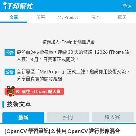
登入
文章
問答
My Project
徵才
聊天
按讚加入 iThelp 粉絲團追蹤
最熱血的技術盛事，連續 30 天的修煉【2026 iThome 鐵
公告
人賽】8 月 1 日賽事正式開啟！
全新專區「My Project」正式上線！邀請你用技術交流，
公告
分享最真實的開發經驗
前往 iThome鐵人賽
技術文章
熱門
鐵人賽
最新
[OpenCV 學習筆記] 2. 使用 OpenCV 進行影像混合