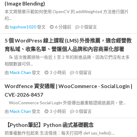
(Image Blending)
本文將簡單示範如何使用 OpenCV 的 addWeighted 方法進行圖片
的...
由
logohow1020
發文
6 分鐘前
0
個留言
5 個 WordPress 線上課程 (LMS) 外掛推薦，適合經營教
育私域、收集名單、營運個人品牌和內容商業化部署
📝 這次推薦排除一些近 1 至 2 年的新進品牌，因為它們沒有太多
相關數據可供...
由
Mack Chan
發文
3 小時前
0
個留言
Wordfence 資安通報 | WooCommerce - Social Login |
CVE-2026-8457
WooCommerce Social Login 外掛爆出嚴重驗證繞過漏洞，使...
由
Mack Chan
發文
3 小時前
0
個留言
【Python筆記】Python 函式基礎觀念
把重複動作包起來 生活情境：每天打招呼 def say_hello():...