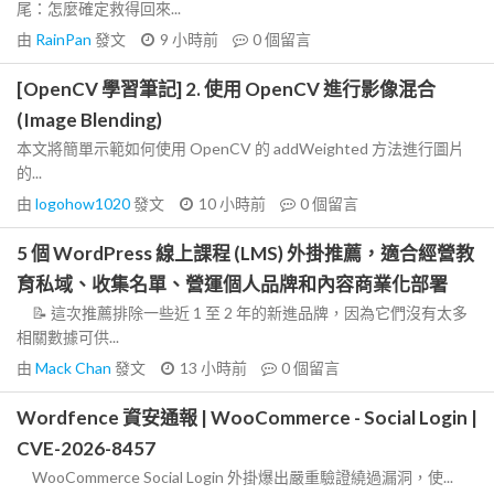
尾：怎麼確定救得回來...
由
RainPan
發文
9 小時前
0
個留言
[OpenCV 學習筆記] 2. 使用 OpenCV 進行影像混合
(Image Blending)
本文將簡單示範如何使用 OpenCV 的 addWeighted 方法進行圖片
的...
由
logohow1020
發文
10 小時前
0
個留言
5 個 WordPress 線上課程 (LMS) 外掛推薦，適合經營教
育私域、收集名單、營運個人品牌和內容商業化部署
📝 這次推薦排除一些近 1 至 2 年的新進品牌，因為它們沒有太多
相關數據可供...
由
Mack Chan
發文
13 小時前
0
個留言
Wordfence 資安通報 | WooCommerce - Social Login |
CVE-2026-8457
WooCommerce Social Login 外掛爆出嚴重驗證繞過漏洞，使...