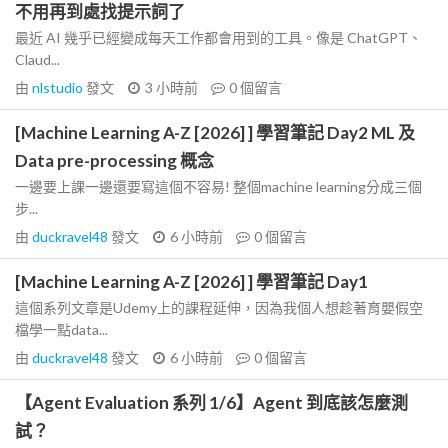
不用再到處找提示詞了
最近 AI 幾乎已經變成每天工作都會用到的工具。像是 ChatGPT、
Claud...
由
nlstudio
發文
3 小時前
0
個留言
[Machine Learning A-Z [2026] ] 學習筆記 Day2 ML 及
Data pre-processing 概念
一邊要上課一邊還要寫這個不容易! 整個machine learning分成三個
步...
由
duckravel48
發文
6 小時前
0
個留言
[Machine Learning A-Z [2026] ] 學習筆記 Day1
這個系列文章是Udemy上的課程延伸，因為我個人想趁著育嬰假空
檔學一點data...
由
duckravel48
發文
6 小時前
0
個留言
【Agent Evaluation 系列 1/6】Agent 到底該怎麼測
試？