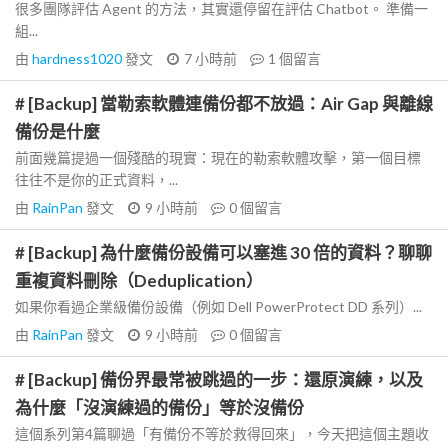
很多團隊評估 Agent 的方法，其實還停留在評估 Chatbot。 準備一
組...
由
hardness1020
發文
7 小時前
1
個留言
# [Backup] 當勒索軟體連備份都不放過：Air Gap 與離線
備份是什麼
前面幾篇提過一個殘酷的現實：現在的勒索軟體攻擊，第一個目標
往往不是你的正式資料，...
由
RainPan
發文
9 小時前
0
個留言
# [Backup] 為什麼備份設備可以塞進 30 倍的資料？聊聊
重複資料刪除（Deduplication）
如果你看過企業級備份設備（例如 Dell PowerProtect DD 系列）...
由
RainPan
發文
9 小時前
0
個留言
# [Backup] 備份界最常被跳過的一步：還原演練，以及
為什麼「沒演練過的備份」等於沒備份
這個系列第4篇聊過「有備份不等於救得回來」，今天把這個主題收