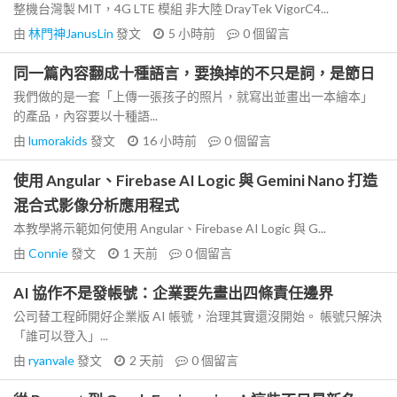
整機台灣製 MIT，4G LTE 模組 非大陸 DrayTek VigorC4...
由
林門神JanusLin
發文
5 小時前
0
個留言
同一篇內容翻成十種語言，要換掉的不只是詞，是節日
我們做的是一套「上傳一張孩子的照片，就寫出並畫出一本繪本」
的產品，內容要以十種語...
由
lumorakids
發文
16 小時前
0
個留言
使用 Angular、Firebase AI Logic 與 Gemini Nano 打造
混合式影像分析應用程式
本教學將示範如何使用 Angular、Firebase AI Logic 與 G...
由
Connie
發文
1 天前
0
個留言
AI 協作不是發帳號：企業要先畫出四條責任邊界
公司替工程師開好企業版 AI 帳號，治理其實還沒開始。 帳號只解決
「誰可以登入」...
由
ryanvale
發文
2 天前
0
個留言