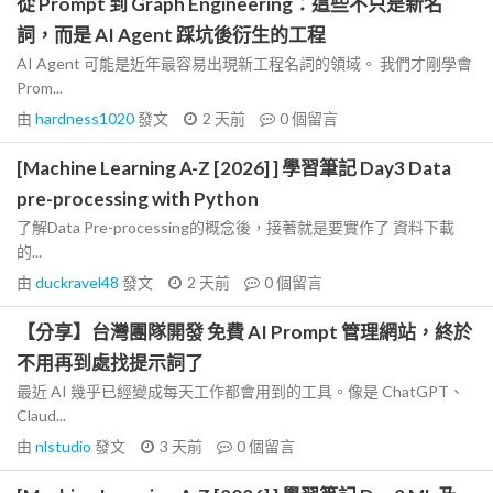
從 Prompt 到 Graph Engineering：這些不只是新名
詞，而是 AI Agent 踩坑後衍生的工程
AI Agent 可能是近年最容易出現新工程名詞的領域。 我們才剛學會
Prom...
由
hardness1020
發文
2 天前
0
個留言
[Machine Learning A-Z [2026] ] 學習筆記 Day3 Data
pre-processing with Python
了解Data Pre-processing的概念後，接著就是要實作了 資料下載
的...
由
duckravel48
發文
2 天前
0
個留言
【分享】台灣團隊開發 免費 AI Prompt 管理網站，終於
不用再到處找提示詞了
最近 AI 幾乎已經變成每天工作都會用到的工具。像是 ChatGPT、
Claud...
由
nlstudio
發文
3 天前
0
個留言