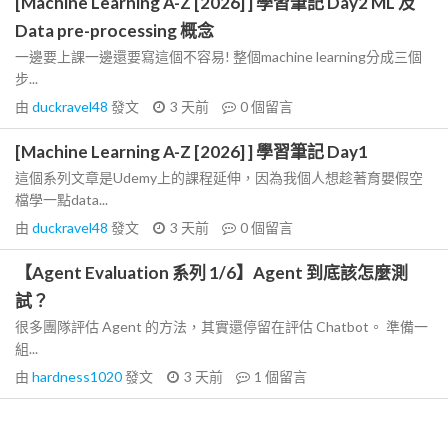
[Machine Learning A-Z [2026] ] 學習筆記 Day2 ML 及
Data pre-processing 概念
一邊要上課一邊還要寫這個不容易! 整個machine learning分成三個
步...
由
duckravel48
發文
3 天前
0
個留言
[Machine Learning A-Z [2026] ] 學習筆記 Day1
這個系列文章是Udemy上的課程延伸，因為我個人想趁著育嬰假空
檔學一點data...
由
duckravel48
發文
3 天前
0
個留言
【Agent Evaluation 系列 1/6】Agent 到底該怎麼測
試？
很多團隊評估 Agent 的方法，其實還停留在評估 Chatbot。 準備一
組...
由
hardness1020
發文
3 天前
1
個留言