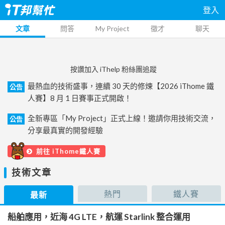
登入
文章
問答
My Project
徵才
聊天
按讚加入 iThelp 粉絲團追蹤
最熱血的技術盛事，連續 30 天的修煉【2026 iThome 鐵
公告
人賽】8 月 1 日賽事正式開啟！
全新專區「My Project」正式上線！邀請你用技術交流，
公告
分享最真實的開發經驗
前往 iThome鐵人賽
技術文章
熱門
鐵人賽
最新
船舶應用，近海 4G LTE，航運 Starlink 整合運用