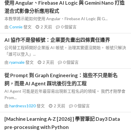
使用 Angular、Firebase AI Logic 與 Gemini Nano 打造
混合式影像分析應用程式
本教學將示範如何使用 Angular、Firebase AI Logic 與 G...
由
Connie
發文
2 天前
0
個留言
AI 協作不是發帳號：企業要先畫出四條責任邊界
公司替工程師開好企業版 AI 帳號，治理其實還沒開始。 帳號只解決
「誰可以登入」...
由
ryanvale
發文
2 天前
0
個留言
從 Prompt 到 Graph Engineering：這些不只是新名
詞，而是 AI Agent 踩坑後衍生的工程
AI Agent 可能是近年最容易出現新工程名詞的領域。 我們才剛學會
Prom...
由
hardness1020
發文
2 天前
0
個留言
[Machine Learning A-Z [2026] ] 學習筆記 Day3 Data
pre-processing with Python