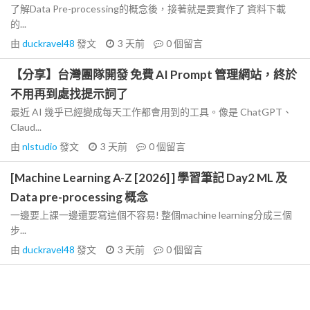
了解Data Pre-processing的概念後，接著就是要實作了 資料下載
的...
由
duckravel48
發文
3 天前
0
個留言
【分享】台灣團隊開發 免費 AI Prompt 管理網站，終於
不用再到處找提示詞了
最近 AI 幾乎已經變成每天工作都會用到的工具。像是 ChatGPT、
Claud...
由
nlstudio
發文
3 天前
0
個留言
[Machine Learning A-Z [2026] ] 學習筆記 Day2 ML 及
Data pre-processing 概念
一邊要上課一邊還要寫這個不容易! 整個machine learning分成三個
步...
由
duckravel48
發文
3 天前
0
個留言