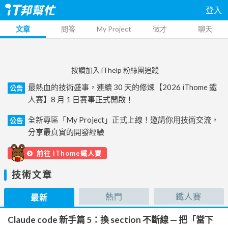
登入
文章
問答
My Project
徵才
聊天
按讚加入 iThelp 粉絲團追蹤
最熱血的技術盛事，連續 30 天的修煉【2026 iThome 鐵
公告
人賽】8 月 1 日賽事正式開啟！
全新專區「My Project」正式上線！邀請你用技術交流，
公告
分享最真實的開發經驗
前往 iThome鐵人賽
技術文章
熱門
鐵人賽
最新
Claude code 新手篇 5：換 section 不斷線 — 把「當下