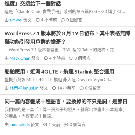
進度」交接給下一個對話
這是「Claude Code 實戰手冊」系列的第五篇(G5)。G3 講了 CL...
由
timwei
發文
4 小時前
0
個留言
WordPress 7.1 版本將於 8 月 19 日發布，其中表格無障
礙功能引發用戶群的擔憂？
WordPress 7.1 版本會變更 HTML 裡的 Table 的結構，其...
由
Mack Chan
發文
4 小時前
0
個留言
船舶應用，近海 4G LTE，航運 Starlink 整合運用
整機台灣製 MIT，4G LTE 模組 非大陸 DrayTek VigorC4...
由
林門神JanusLin
發文
14 小時前
0
個留言
同一篇內容翻成十種語言，要換掉的不只是詞，是節日
我們做的是一套「上傳一張孩子的照片，就寫出並畫出一本繪本」
的產品，內容要以十種語...
由
lumorakids
發文
1 天前
0
個留言