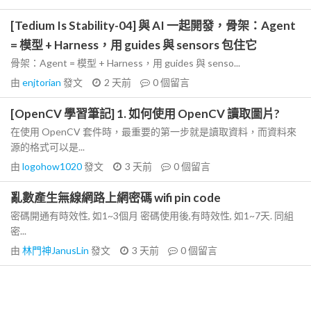
[Tedium Is Stability-04] 與 AI 一起開發，骨架：Agent
= 模型 + Harness，用 guides 與 sensors 包住它
骨架：Agent = 模型 + Harness，用 guides 與 senso...
由
enjtorian
發文
2 天前
0
個留言
[OpenCV 學習筆記] 1. 如何使用 OpenCV 讀取圖片?
在使用 OpenCV 套件時，最重要的第一步就是讀取資料，而資料來
源的格式可以是...
由
logohow1020
發文
3 天前
0
個留言
亂數產生無線網路上網密碼 wifi pin code
密碼開通有時效性, 如1~3個月 密碼使用後,有時效性, 如1~7天. 同組
密...
由
林門神JanusLin
發文
3 天前
0
個留言