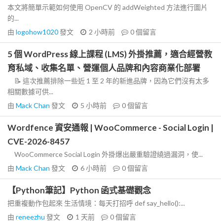
本文將簡單示範如何使用 OpenCV 的 addWeighted 方法進行圖片
的...
由
logohow1020
發文
2 小時前
0
個留言
5 個 WordPress 線上課程 (LMS) 外掛推薦，適合經營教
育私域、收集名單、營運個人品牌和內容商業化部署
📝 這次推薦排除一些近 1 至 2 年的新進品牌，因為它們沒有太多
相關數據可供...
由
Mack Chan
發文
5 小時前
0
個留言
Wordfence 資安通報 | WooCommerce - Social Login |
CVE-2026-8457
WooCommerce Social Login 外掛爆出嚴重驗證繞過漏洞，使...
由
Mack Chan
發文
6 小時前
0
個留言
【Python筆記】Python 函式基礎觀念
把重複動作包起來 生活情境：每天打招呼 def say_hello():...
由
reneezhu
發文
1 天前
0
個留言