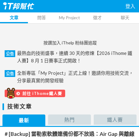
登入
文章
問答
My Project
徵才
聊天
按讚加入 iThelp 粉絲團追蹤
最熱血的技術盛事，連續 30 天的修煉【2026 iThome 鐵
公告
人賽】8 月 1 日賽事正式開啟！
全新專區「My Project」正式上線！邀請你用技術交流，
公告
分享最真實的開發經驗
前往 iThome鐵人賽
技術文章
熱門
鐵人賽
最新
# [Backup] 當勒索軟體連備份都不放過：Air Gap 與離線