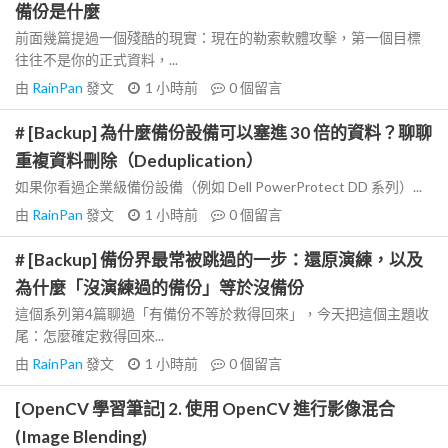
備份是什麼
前面幾篇提過一個殘酷的現實：現在的勒索軟體攻擊，第一個目標
往往不是你的正式資料，...
由
RainPan
發文
1 小時前
0
個留言
# [Backup] 為什麼備份設備可以塞進 30 倍的資料？聊聊
重複資料刪除（Deduplication）
如果你看過企業級備份設備（例如 Dell PowerProtect DD 系列）...
由
RainPan
發文
1 小時前
0
個留言
# [Backup] 備份界最常被跳過的一步：還原演練，以及
為什麼「沒演練過的備份」等於沒備份
這個系列第4篇聊過「有備份不等於救得回來」，今天把這個主題收
尾：怎麼確定救得回來...
由
RainPan
發文
1 小時前
0
個留言
[OpenCV 學習筆記] 2. 使用 OpenCV 進行影像混合
(Image Blending)