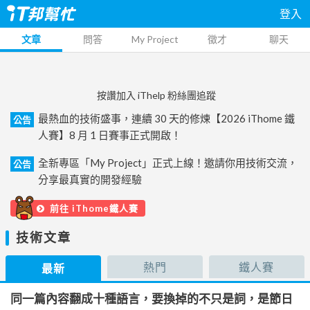
登入
文章
問答
My Project
徵才
聊天
按讚加入 iThelp 粉絲團追蹤
最熱血的技術盛事，連續 30 天的修煉【2026 iThome 鐵
公告
人賽】8 月 1 日賽事正式開啟！
全新專區「My Project」正式上線！邀請你用技術交流，
公告
分享最真實的開發經驗
前往 iThome鐵人賽
技術文章
熱門
鐵人賽
最新
同一篇內容翻成十種語言，要換掉的不只是詞，是節日