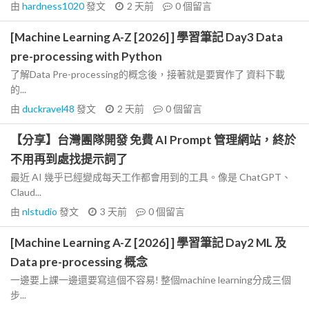
由
hardness1020
發文
2 天前
0
個留言
[Machine Learning A-Z [2026] ] 學習筆記 Day3 Data
pre-processing with Python
了解Data Pre-processing的概念後，接著就是要實作了 資料下載
的...
由
duckravel48
發文
2 天前
0
個留言
【分享】台灣團隊開發 免費 AI Prompt 管理網站，終於
不用再到處找提示詞了
最近 AI 幾乎已經變成每天工作都會用到的工具。像是 ChatGPT、
Claud...
由
nlstudio
發文
3 天前
0
個留言
[Machine Learning A-Z [2026] ] 學習筆記 Day2 ML 及
Data pre-processing 概念
一邊要上課一邊還要寫這個不容易! 整個machine learning分成三個
步...