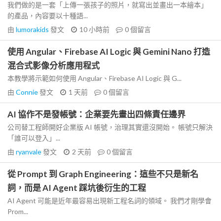
我們做的是一套「上傳一張孩子的照片，就寫出並畫出一本繪本」
的產品，內容要以十種語...
由
lumorakids
發文
10 小時前
0
個留言
使用 Angular、Firebase AI Logic 與 Gemini Nano 打造
混合式影像分析應用程式
本教學將示範如何使用 Angular、Firebase AI Logic 與 G...
由
Connie
發文
1 天前
0
個留言
AI 協作不是發帳號：企業要先畫出四條責任邊界
公司替工程師開好企業版 AI 帳號，治理其實還沒開始。 帳號只解決
「誰可以登入」...
由
ryanvale
發文
2 天前
0
個留言
從 Prompt 到 Graph Engineering：這些不只是新名
詞，而是 AI Agent 踩坑後衍生的工程
AI Agent 可能是近年最容易出現新工程名詞的領域。 我們才剛學會
Prom...