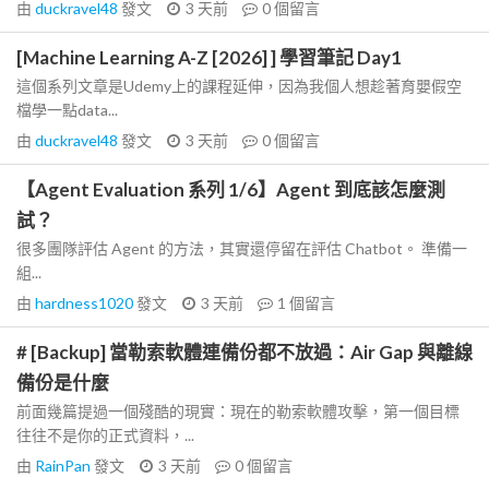
由
duckravel48
發文
3 天前
0
個留言
[Machine Learning A-Z [2026] ] 學習筆記 Day1
這個系列文章是Udemy上的課程延伸，因為我個人想趁著育嬰假空
檔學一點data...
由
duckravel48
發文
3 天前
0
個留言
【Agent Evaluation 系列 1/6】Agent 到底該怎麼測
試？
很多團隊評估 Agent 的方法，其實還停留在評估 Chatbot。 準備一
組...
由
hardness1020
發文
3 天前
1
個留言
# [Backup] 當勒索軟體連備份都不放過：Air Gap 與離線
備份是什麼
前面幾篇提過一個殘酷的現實：現在的勒索軟體攻擊，第一個目標
往往不是你的正式資料，...
由
RainPan
發文
3 天前
0
個留言