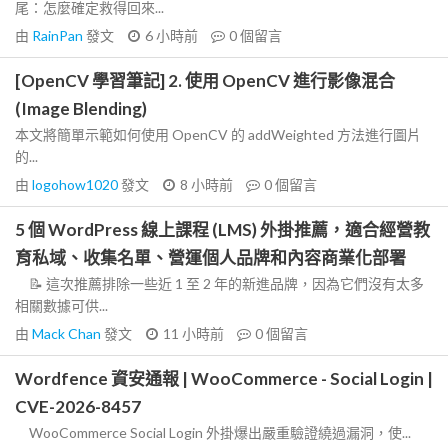
尾：怎麼確定救得回來...
由
RainPan
發文
6 小時前
0
個留言
[OpenCV 學習筆記] 2. 使用 OpenCV 進行影像混合
(Image Blending)
本文將簡單示範如何使用 OpenCV 的 addWeighted 方法進行圖片
的...
由
logohow1020
發文
8 小時前
0
個留言
5 個 WordPress 線上課程 (LMS) 外掛推薦，適合經營教
育私域、收集名單、營運個人品牌和內容商業化部署
📝 這次推薦排除一些近 1 至 2 年的新進品牌，因為它們沒有太多
相關數據可供...
由
Mack Chan
發文
11 小時前
0
個留言
Wordfence 資安通報 | WooCommerce - Social Login |
CVE-2026-8457
WooCommerce Social Login 外掛爆出嚴重驗證繞過漏洞，使...