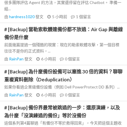
很多團隊評估 Agent 的方法，其實還停留在評估 Chatbot。 準備一
組...
由
hardness1020
發文
5 小時前
1
個留言
# [Backup] 當勒索軟體連備份都不放過：Air Gap 與離線
備份是什麼
前面幾篇提過一個殘酷的現實：現在的勒索軟體攻擊，第一個目標
往往不是你的正式資料，...
由
RainPan
發文
6 小時前
0
個留言
# [Backup] 為什麼備份設備可以塞進 30 倍的資料？聊聊
重複資料刪除（Deduplication）
如果你看過企業級備份設備（例如 Dell PowerProtect DD 系列）...
由
RainPan
發文
6 小時前
0
個留言
# [Backup] 備份界最常被跳過的一步：還原演練，以及
為什麼「沒演練過的備份」等於沒備份
這個系列第4篇聊過「有備份不等於救得回來」，今天把這個主題收