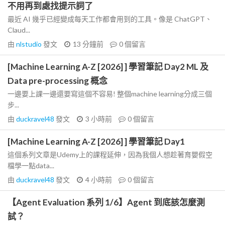
不用再到處找提示詞了
最近 AI 幾乎已經變成每天工作都會用到的工具。像是 ChatGPT、
Claud...
由
nlstudio
發文
13 分鐘前
0
個留言
[Machine Learning A-Z [2026] ] 學習筆記 Day2 ML 及
Data pre-processing 概念
一邊要上課一邊還要寫這個不容易! 整個machine learning分成三個
步...
由
duckravel48
發文
3 小時前
0
個留言
[Machine Learning A-Z [2026] ] 學習筆記 Day1
這個系列文章是Udemy上的課程延伸，因為我個人想趁著育嬰假空
檔學一點data...
由
duckravel48
發文
4 小時前
0
個留言
【Agent Evaluation 系列 1/6】Agent 到底該怎麼測
試？