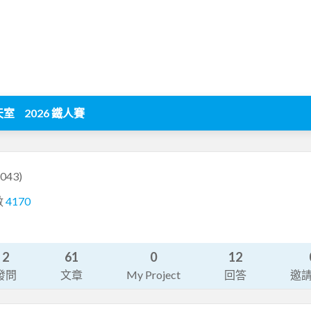
天室
2026 鐵人賽
043)
數
4170
2
61
0
12
發問
文章
My Project
回答
邀