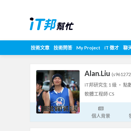
技術文章
技術問答
My Project
iT 徵才
聊
Alan.Liu
(s961272
iT邦研究生 1 級 ‧ 點
軟體工程師 CS
個人背景