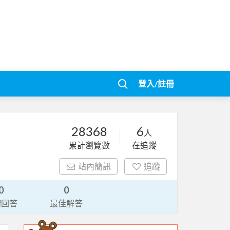
登入/註冊
28368
6
人
累計瀏覽數
在追蹤
站內簡訊
追蹤
0
0
請回答
最佳解答