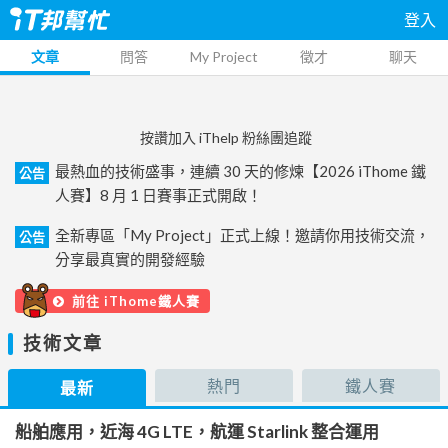
登入
文章
問答
My Project
徵才
聊天
按讚加入 iThelp 粉絲團追蹤
最熱血的技術盛事，連續 30 天的修煉【2026 iThome 鐵
公告
人賽】8 月 1 日賽事正式開啟！
全新專區「My Project」正式上線！邀請你用技術交流，
公告
分享最真實的開發經驗
前往 iThome鐵人賽
技術文章
熱門
鐵人賽
最新
船舶應用，近海 4G LTE，航運 Starlink 整合運用