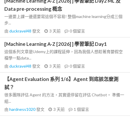
[Machine Learning A-Z [2026] ] 學習筆記 Day2 ML 及
Data pre-processing 概念
一邊要上課一邊還要寫這個不容易! 整個machine learning分成三個
步...
由
duckravel48
發文
3 天前
0
個留言
[Machine Learning A-Z [2026] ] 學習筆記 Day1
這個系列文章是Udemy上的課程延伸，因為我個人想趁著育嬰假空
檔學一點data...
由
duckravel48
發文
3 天前
0
個留言
【Agent Evaluation 系列 1/6】Agent 到底該怎麼測
試？
很多團隊評估 Agent 的方法，其實還停留在評估 Chatbot。 準備一
組...
由
hardness1020
發文
3 天前
1
個留言