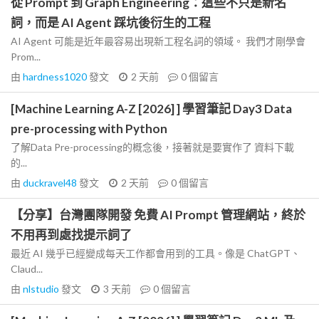
從 Prompt 到 Graph Engineering：這些不只是新名
詞，而是 AI Agent 踩坑後衍生的工程
AI Agent 可能是近年最容易出現新工程名詞的領域。 我們才剛學會
Prom...
由
hardness1020
發文
2 天前
0
個留言
[Machine Learning A-Z [2026] ] 學習筆記 Day3 Data
pre-processing with Python
了解Data Pre-processing的概念後，接著就是要實作了 資料下載
的...
由
duckravel48
發文
2 天前
0
個留言
【分享】台灣團隊開發 免費 AI Prompt 管理網站，終於
不用再到處找提示詞了
最近 AI 幾乎已經變成每天工作都會用到的工具。像是 ChatGPT、
Claud...
由
nlstudio
發文
3 天前
0
個留言