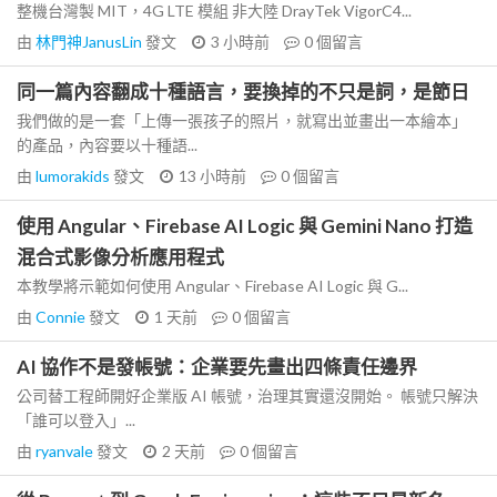
整機台灣製 MIT，4G LTE 模組 非大陸 DrayTek VigorC4...
由
林門神JanusLin
發文
3 小時前
0
個留言
同一篇內容翻成十種語言，要換掉的不只是詞，是節日
我們做的是一套「上傳一張孩子的照片，就寫出並畫出一本繪本」
的產品，內容要以十種語...
由
lumorakids
發文
13 小時前
0
個留言
使用 Angular、Firebase AI Logic 與 Gemini Nano 打造
混合式影像分析應用程式
本教學將示範如何使用 Angular、Firebase AI Logic 與 G...
由
Connie
發文
1 天前
0
個留言
AI 協作不是發帳號：企業要先畫出四條責任邊界
公司替工程師開好企業版 AI 帳號，治理其實還沒開始。 帳號只解決
「誰可以登入」...
由
ryanvale
發文
2 天前
0
個留言