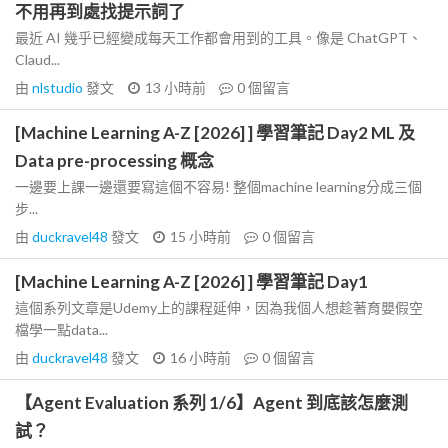
不用再到處找提示詞了
最近 AI 幾乎已經變成每天工作都會用到的工具。像是 ChatGPT、
Claud...
由
nlstudio
發文
13 小時前
0
個留言
[Machine Learning A-Z [2026] ] 學習筆記 Day2 ML 及
Data pre-processing 概念
一邊要上課一邊還要寫這個不容易! 整個machine learning分成三個
步...
由
duckravel48
發文
15 小時前
0
個留言
[Machine Learning A-Z [2026] ] 學習筆記 Day1
這個系列文章是Udemy上的課程延伸，因為我個人想趁著育嬰假空
檔學一點data...
由
duckravel48
發文
16 小時前
0
個留言
【Agent Evaluation 系列 1/6】Agent 到底該怎麼測
試？