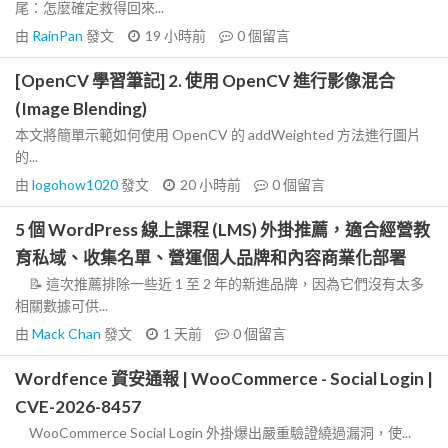
尾：怎麼確定救得回來...
由
RainPan
發文
19 小時前
0
個留言
[OpenCV 學習筆記] 2. 使用 OpenCV 進行影像混合
(Image Blending)
本文將簡單示範如何使用 OpenCV 的 addWeighted 方法進行圖片
的...
由
logohow1020
發文
20 小時前
0
個留言
5 個 WordPress 線上課程 (LMS) 外掛推薦，適合經營教
育私域、收集名單、營運個人品牌和內容商業化部署
📝 這次推薦排除一些近 1 至 2 年的新進品牌，因為它們沒有太多
相關數據可供...
由
Mack Chan
發文
1 天前
0
個留言
Wordfence 資安通報 | WooCommerce - Social Login |
CVE-2026-8457
WooCommerce Social Login 外掛爆出嚴重驗證繞過漏洞，使...