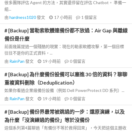
很多團隊評估 Agent 的方法，其實還停留在評估 Chatbot。 準備一
組...
由
hardness1020
發文
17 小時前
1
個留言
# [Backup] 當勒索軟體連備份都不放過：Air Gap 與離線
備份是什麼
前面幾篇提過一個殘酷的現實：現在的勒索軟體攻擊，第一個目標
往往不是你的正式資料，...
由
RainPan
發文
19 小時前
0
個留言
# [Backup] 為什麼備份設備可以塞進 30 倍的資料？聊聊
重複資料刪除（Deduplication）
如果你看過企業級備份設備（例如 Dell PowerProtect DD 系列）...
由
RainPan
發文
19 小時前
0
個留言
# [Backup] 備份界最常被跳過的一步：還原演練，以及
為什麼「沒演練過的備份」等於沒備份
這個系列第4篇聊過「有備份不等於救得回來」，今天把這個主題收