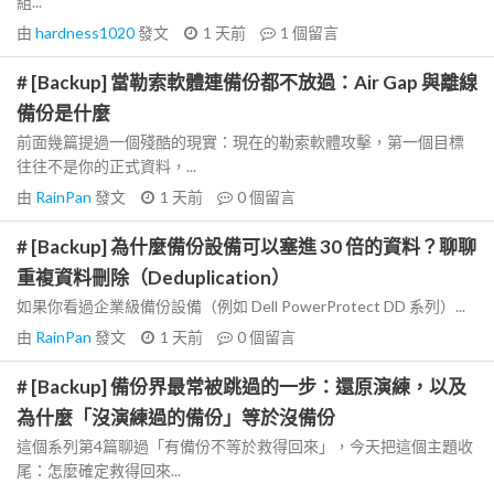
組...
由
hardness1020
發文
1 天前
1
個留言
# [Backup] 當勒索軟體連備份都不放過：Air Gap 與離線
備份是什麼
前面幾篇提過一個殘酷的現實：現在的勒索軟體攻擊，第一個目標
往往不是你的正式資料，...
由
RainPan
發文
1 天前
0
個留言
# [Backup] 為什麼備份設備可以塞進 30 倍的資料？聊聊
重複資料刪除（Deduplication）
如果你看過企業級備份設備（例如 Dell PowerProtect DD 系列）...
由
RainPan
發文
1 天前
0
個留言
# [Backup] 備份界最常被跳過的一步：還原演練，以及
為什麼「沒演練過的備份」等於沒備份
這個系列第4篇聊過「有備份不等於救得回來」，今天把這個主題收
尾：怎麼確定救得回來...