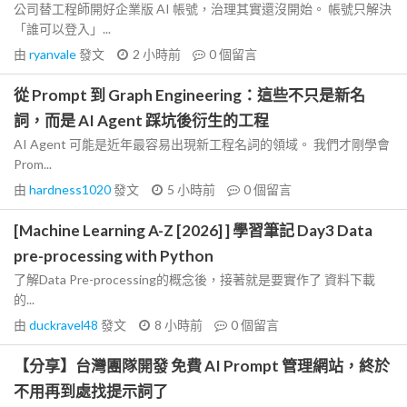
公司替工程師開好企業版 AI 帳號，治理其實還沒開始。 帳號只解決
「誰可以登入」...
由
ryanvale
發文
2 小時前
0
個留言
從 Prompt 到 Graph Engineering：這些不只是新名
詞，而是 AI Agent 踩坑後衍生的工程
AI Agent 可能是近年最容易出現新工程名詞的領域。 我們才剛學會
Prom...
由
hardness1020
發文
5 小時前
0
個留言
[Machine Learning A-Z [2026] ] 學習筆記 Day3 Data
pre-processing with Python
了解Data Pre-processing的概念後，接著就是要實作了 資料下載
的...
由
duckravel48
發文
8 小時前
0
個留言
【分享】台灣團隊開發 免費 AI Prompt 管理網站，終於
不用再到處找提示詞了