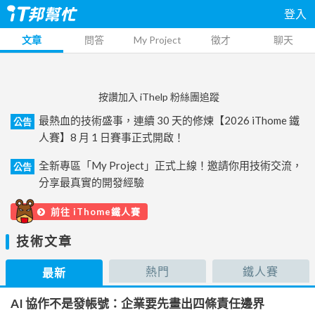
登入
文章
問答
My Project
徵才
聊天
按讚加入 iThelp 粉絲團追蹤
最熱血的技術盛事，連續 30 天的修煉【2026 iThome 鐵
公告
人賽】8 月 1 日賽事正式開啟！
全新專區「My Project」正式上線！邀請你用技術交流，
公告
分享最真實的開發經驗
前往 iThome鐵人賽
技術文章
熱門
鐵人賽
最新
AI 協作不是發帳號：企業要先畫出四條責任邊界