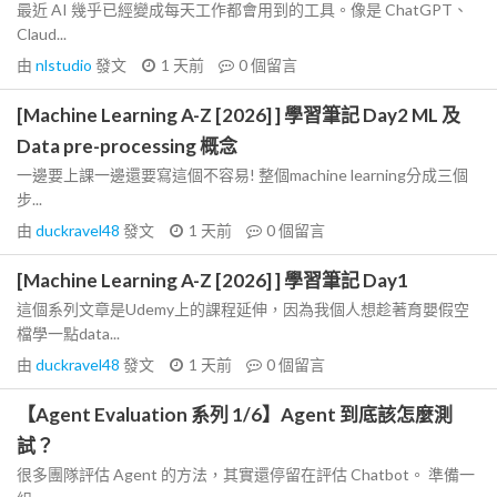
最近 AI 幾乎已經變成每天工作都會用到的工具。像是 ChatGPT、
Claud...
由
nlstudio
發文
1 天前
0
個留言
[Machine Learning A-Z [2026] ] 學習筆記 Day2 ML 及
Data pre-processing 概念
一邊要上課一邊還要寫這個不容易! 整個machine learning分成三個
步...
由
duckravel48
發文
1 天前
0
個留言
[Machine Learning A-Z [2026] ] 學習筆記 Day1
這個系列文章是Udemy上的課程延伸，因為我個人想趁著育嬰假空
檔學一點data...
由
duckravel48
發文
1 天前
0
個留言
【Agent Evaluation 系列 1/6】Agent 到底該怎麼測
試？
很多團隊評估 Agent 的方法，其實還停留在評估 Chatbot。 準備一