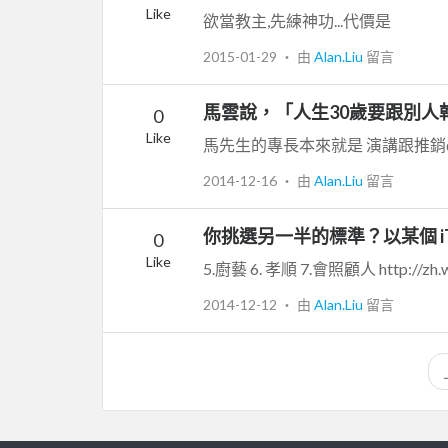
Like
欲當教主,先練神功...代價是
2015-01-29
‧ 由
Alan.Liu
留言
馬雲說，「人生30歲要跟別人
0
Like
馬先生的專長本來就是 演講跟推銷
2014-12-16
‧ 由
Alan.Liu
留言
你挑選另一半的標準？以某個 i
0
Like
5.廚藝 6. 孝順 7.會照顧人 http://zh.
2014-12-12
‧ 由
Alan.Liu
留言