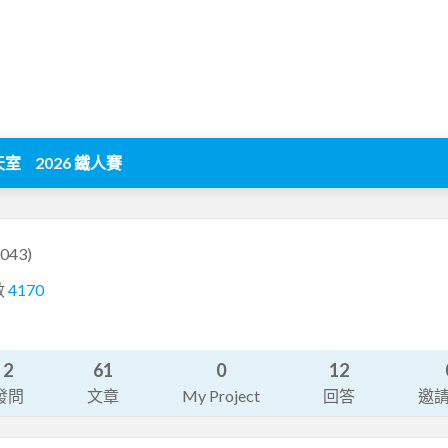
天室
2026 鐵人賽
043)
數
4170
2
61
0
12
發問
文章
My Project
回答
邀