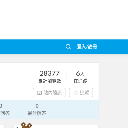
登入/註冊
28377
6
人
累計瀏覽數
在追蹤
站內簡訊
追蹤
0
0
請回答
最佳解答