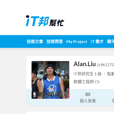
技術文章
技術問答
My Project
iT 徵才
聊
Alan.Liu
(s961272
iT邦研究生 1 級 ‧ 點
軟體工程師 CS
個人背景