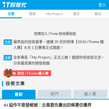
登入
文章
問答
My Project
徵才
聊天
按讚加入 iThelp 粉絲團追蹤
最熱血的技術盛事，連續 30 天的修煉【2026 iThome 鐵
公告
人賽】8 月 1 日賽事正式開啟！
全新專區「My Project」正式上線！邀請你用技術交流，
公告
分享最真實的開發經驗
前往 iThome鐵人賽
技術文章
熱門
鐵人賽
最新
AI 協作不是發帳號：企業要先畫出四條責任邊界