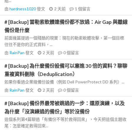
組...
由
hardness1020
發文
2 天前
1
個留言
# [Backup] 當勒索軟體連備份都不放過：Air Gap 與離線
備份是什麼
前面幾篇提過一個殘酷的現實：現在的勒索軟體攻擊，第一個目標
往往不是你的正式資料，...
由
RainPan
發文
2 天前
0
個留言
# [Backup] 為什麼備份設備可以塞進 30 倍的資料？聊聊
重複資料刪除（Deduplication）
如果你看過企業級備份設備（例如 Dell PowerProtect DD 系列）...
由
RainPan
發文
2 天前
0
個留言
# [Backup] 備份界最常被跳過的一步：還原演練，以及
為什麼「沒演練過的備份」等於沒備份
這個系列第4篇聊過「有備份不等於救得回來」，今天把這個主題收
尾：怎麼確定救得回來...