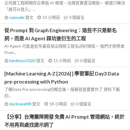
公司替工程師開好企業版 AI 帳號，治理其實還沒開始。 帳號只解決
「誰可以登入」...
由
ryanvale
發文
13 小時前
0
個留言
從 Prompt 到 Graph Engineering：這些不只是新名
詞，而是 AI Agent 踩坑後衍生的工程
AI Agent 可能是近年最容易出現新工程名詞的領域。 我們才剛學會
Prom...
由
hardness1020
發文
15 小時前
0
個留言
[Machine Learning A-Z [2026] ] 學習筆記 Day3 Data
pre-processing with Python
了解Data Pre-processing的概念後，接著就是要實作了 資料下載
的...
由
duckravel48
發文
18 小時前
0
個留言
【分享】台灣團隊開發 免費 AI Prompt 管理網站，終於
不用再到處找提示詞了