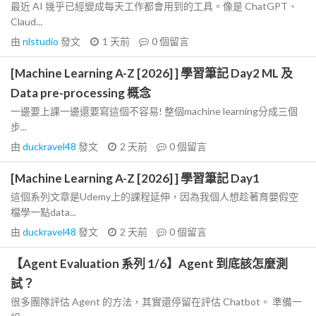
最近 AI 幾乎已經變成每天工作都會用到的工具。像是 ChatGPT、
Claud...
由
nlstudio
發文
1 天前
0
個留言
[Machine Learning A-Z [2026] ] 學習筆記 Day2 ML 及
Data pre-processing 概念
一邊要上課一邊還要寫這個不容易! 整個machine learning分成三個
步...
由
duckravel48
發文
2 天前
0
個留言
[Machine Learning A-Z [2026] ] 學習筆記 Day1
這個系列文章是Udemy上的課程延伸，因為我個人想趁著育嬰假空
檔學一點data...
由
duckravel48
發文
2 天前
0
個留言
【Agent Evaluation 系列 1/6】Agent 到底該怎麼測
試？
很多團隊評估 Agent 的方法，其實還停留在評估 Chatbot。 準備一