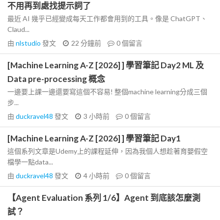
不用再到處找提示詞了
最近 AI 幾乎已經變成每天工作都會用到的工具。像是 ChatGPT、
Claud...
由
nlstudio
發文
22 分鐘前
0
個留言
[Machine Learning A-Z [2026] ] 學習筆記 Day2 ML 及
Data pre-processing 概念
一邊要上課一邊還要寫這個不容易! 整個machine learning分成三個
步...
由
duckravel48
發文
3 小時前
0
個留言
[Machine Learning A-Z [2026] ] 學習筆記 Day1
這個系列文章是Udemy上的課程延伸，因為我個人想趁著育嬰假空
檔學一點data...
由
duckravel48
發文
4 小時前
0
個留言
【Agent Evaluation 系列 1/6】Agent 到底該怎麼測
試？