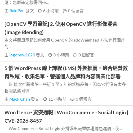
尾：怎麼確定救得回來...
由
RainPan
發文
6 小時前
0
個留言
[OpenCV 學習筆記] 2. 使用 OpenCV 進行影像混合
(Image Blending)
本文將簡單示範如何使用 OpenCV 的 addWeighted 方法進行圖片
的...
由
logohow1020
發文
8 小時前
0
個留言
5 個 WordPress 線上課程 (LMS) 外掛推薦，適合經營教
育私域、收集名單、營運個人品牌和內容商業化部署
📝 這次推薦排除一些近 1 至 2 年的新進品牌，因為它們沒有太多
相關數據可供...
由
Mack Chan
發文
11 小時前
0
個留言
Wordfence 資安通報 | WooCommerce - Social Login |
CVE-2026-8457
WooCommerce Social Login 外掛爆出嚴重驗證繞過漏洞，使...