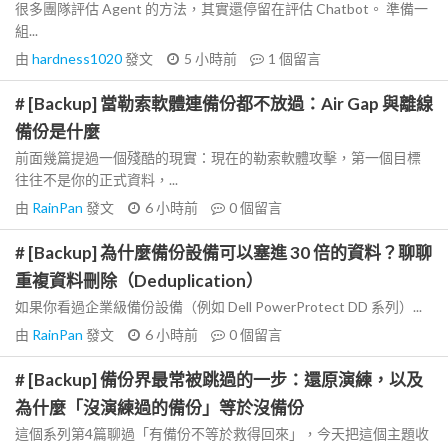
很多團隊評估 Agent 的方法，其實還停留在評估 Chatbot。 準備一
組...
由
hardness1020
發文
5 小時前
1
個留言
# [Backup] 當勒索軟體連備份都不放過：Air Gap 與離線
備份是什麼
前面幾篇提過一個殘酷的現實：現在的勒索軟體攻擊，第一個目標
往往不是你的正式資料，...
由
RainPan
發文
6 小時前
0
個留言
# [Backup] 為什麼備份設備可以塞進 30 倍的資料？聊聊
重複資料刪除（Deduplication）
如果你看過企業級備份設備（例如 Dell PowerProtect DD 系列）...
由
RainPan
發文
6 小時前
0
個留言
# [Backup] 備份界最常被跳過的一步：還原演練，以及
為什麼「沒演練過的備份」等於沒備份
這個系列第4篇聊過「有備份不等於救得回來」，今天把這個主題收