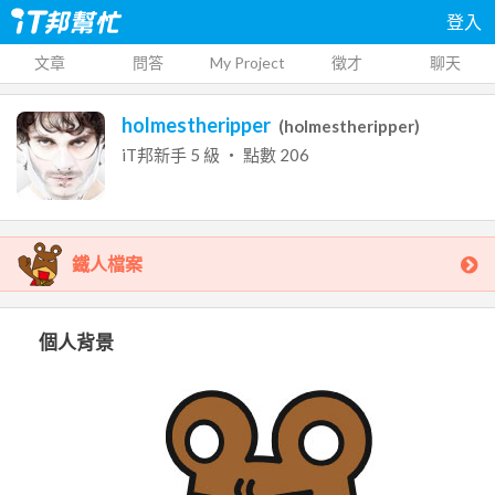
登入
文章
問答
My Project
徵才
聊天
holmestheripper
(
holmestheripper
)
iT邦新手
5
級 ‧ 點數
206
鐵人檔案
個人背景